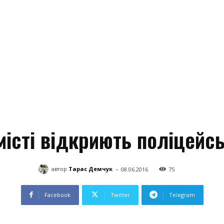
істі відкриють поліцейс
-
автор
Тарас Демчук
08.06.2016
75
Facebook
Twitter
Telegram