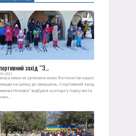
портивний захід “З...
.02.2021
вора зима не зупинила юних біатлоністів нашої
ромади на шляху до звершень. Спортивний захід
имова Нічлава" відбувся сьогодні у парку міста
пич...