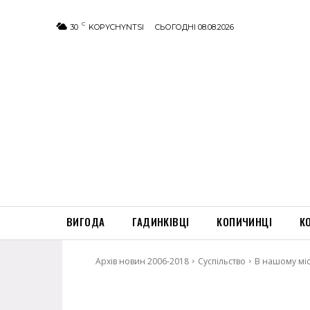
C
30
KOPYCHYNTSI
СЬОГОДНІ 08.08.2026
ВИГОДА
ГАДИНКІВЦІ
КОПИЧИНЦІ
К
Архів новин 2006-2018
Суспільство
В нашому міс