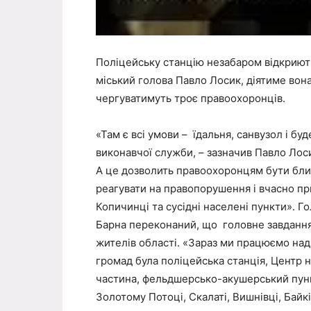
Поліцейську станцію незабаром відкриють
міський голова Павло Лосик, діятиме вона
чергуватимуть троє правоохоронців.
«Там є всі умови – їдальня, санвузол і бу
виконавчої служби, – зазначив Павло Лосик
А це дозволить правоохоронцям бути бли
реагувати на правопорушення і вчасно п
Копичинці та сусідні населені пункти». Г
Барна переконаний, що головне завданн
жителів області. «Зараз ми працюємо над
громад була поліцейська станція, Центр 
частина, фельдшерсько-акушерський пункт,
Золотому Потоці, Скалаті, Вишнівці, Байк