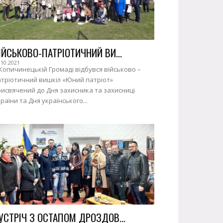
ІЙСЬКОВО-ПАТРІОТИЧНИЙ ВИ...
.10.2021
Копичинецькій Громаді відбувся військово –
атріотичний вишкіл «Юний патріот»
исвячений до Дня захисника та захисниці
раїни та Дня українського...
УСТРІЧ З ОСТАПОМ ДРОЗДОВ...