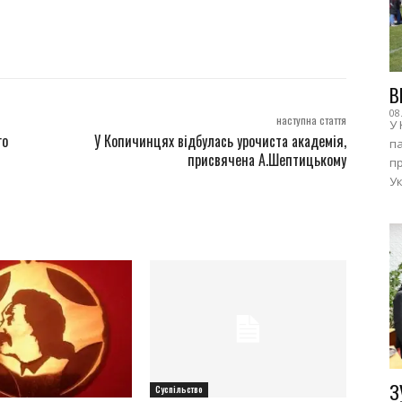
В
08
наступна стаття
У 
го
У Копичинцях відбулась урочиста академія,
п
присвячена А.Шептицькому
пр
Ук
З
Суспільство