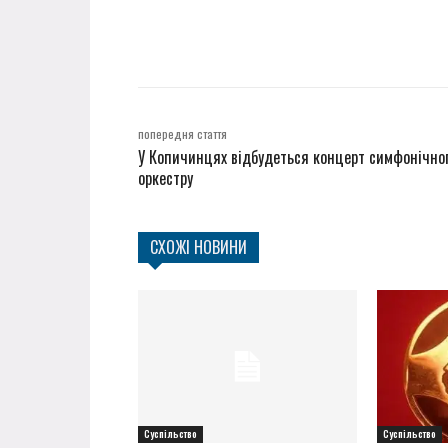
попередня стаття
У Копичинцях відбудеться концерт симфонічно
оркестру
СХОЖІ НОВИНИ
Суспільство
Суспільство