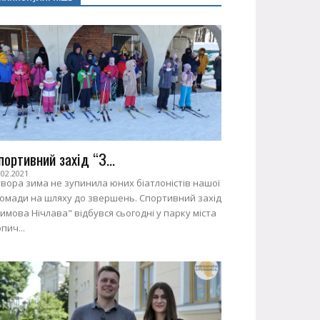
портивний захід “З...
.02.2021
вора зима не зупинила юних біатлоністів нашої
ромади на шляху до звершень. Спортивний захід
имова Нічлава" відбувся сьогодні у парку міста
пич...