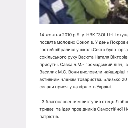
14 жовтня 2010 р.Б. у НВК "ЗОШ І-ІІІ ступ
посвята молодих Соколів. У день Покрови
гостей зібралися у школі.Свято було орган
сокільського руху Васюта Наталя Вікторівн
присутні: Савка Б.М.- громадський діяч, з
Василик М.С. Вони висловили найщиріші
активним членам товариства. Близько 20 юн
склали присягу на вірність Україні.
З благословенням виступив отець Любоми
триває та ідея провідників Самостійної
патріотів.