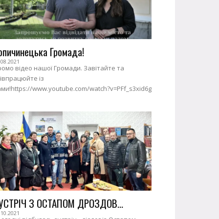
опичинецька Громада!
.08.2021
омо відео нашої Громади. Завітайте та
івпрацюйте із
ми!https://www.youtube.com/watch?v=PFf_s3xid6g
УСТРІЧ З ОСТАПОМ ДРОЗДОВ...
.10.2021