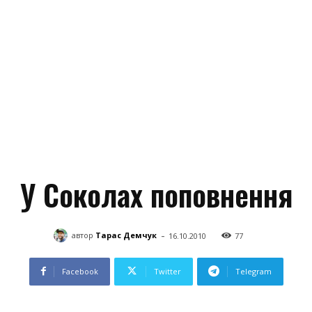
У Соколах поповнення
-
автор
Тарас Демчук
16.10.2010
77
Facebook
Twitter
Telegram