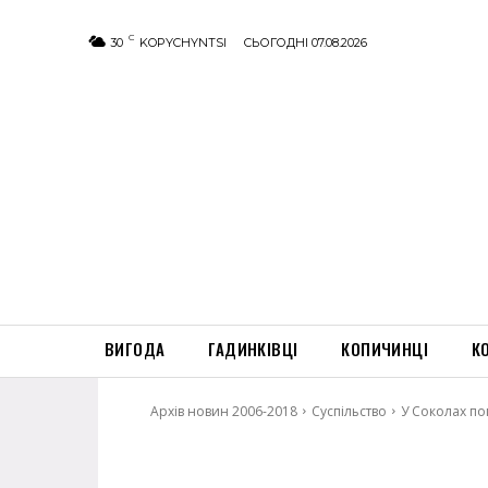
C
30
KOPYCHYNTSI
СЬОГОДНІ 07.08.2026
ВИГОДА
ГАДИНКІВЦІ
КОПИЧИНЦІ
К
Архів новин 2006-2018
Суспільство
У Соколах п