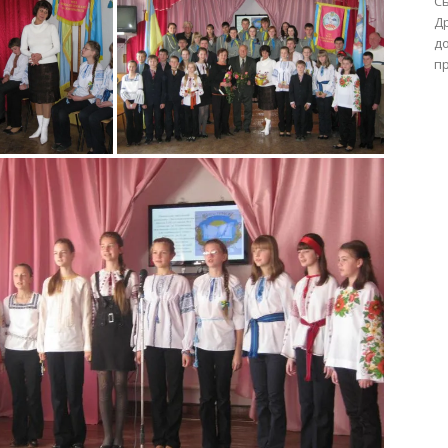
Сь
Др
до
пр