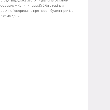
огодні відбулась зустріч - діалог із Остапом
оздовим у Копичинецькій бібліотеці для
рослих. Говорили не про прості буденні речі, а
о самоіден...