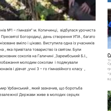
енів №1 – гімназія" м. Копичинці, відбулася урочиста
 Пресвятої Богородиці, день створення УПА , багато
ізоване вміло і цікаво. Виступила одна із учасників
а , яка привітала товариство із святом. Були
С
асновник соколів на Галичині ,Зарембський Б.І.,
13
 побажання молодим соколам і подякували
Су
аків і дівчат ,учні 3 – го гімназійного класу ,
г
"З
Ко
р Урбанський , який зазначив, що боротьба
 Незалежної Держави живе в молодих серцях