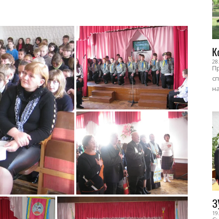
К
28
Пр
сп
на
З
19