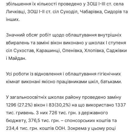
збільшення їх кількості проведено у ЗОШ І-ІІІ ст. села
Личківці, ЗОШ І-ІІ ст. сіл Суходіл, Чабарівка, Сидорів та
інших.
Значний обсяг робіт щодо облаштування внутрішніх
вбиралень та заміні вікон виконано у школах І ступеня
сіл Сухостав, Карашинці, Оленівка, Хлопівка, Саджівки
і Майдан.
Усі роботи із відновлення і облаштування гігієнічних
кімнат виконані якісно працівниками шкіл, батьками.
У загальноосвітніх школах району проведено заміну
1296 (27.2%) вікон і 83(30,2%) на що використано 1337
тис. гривень. З них 726 тис. грн. з державного
бюджету, 376,5 тис. грн. – спонсорських коштів та
234,4 тис. грн. коштів ООН. Зокрема у цьому році