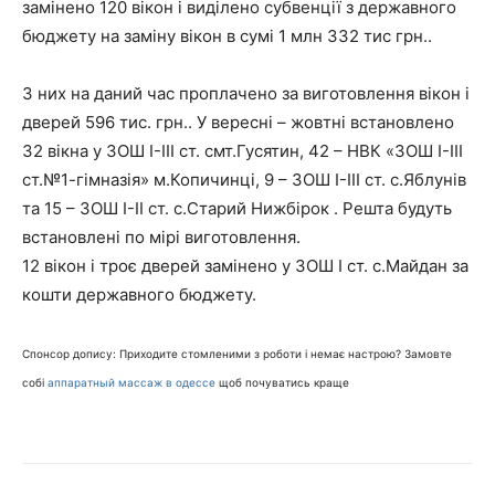
замінено 120 вікон і виділено субвенції з державного
бюджету на заміну вікон в сумі 1 млн 332 тис грн..
З них на даний час проплачено за виготовлення вікон і
дверей 596 тис. грн.. У вересні – жовтні встановлено
32 вікна у ЗОШ І-ІІІ ст. смт.Гусятин, 42 – НВК «ЗОШ І-ІІІ
ст.№1-гімназія» м.Копичинці, 9 – ЗОШ І-ІІІ ст. с.Яблунів
та 15 – ЗОШ І-ІІ ст. с.Старий Нижбірок . Решта будуть
встановлені по мірі виготовлення.
12 вікон і троє дверей замінено у ЗОШ І ст. с.Майдан за
кошти державного бюджету.
Спонсор допису: Приходите стомленими з роботи і немає настрою? Замовте
собі
аппаратный массаж в одессе
щоб почуватись краще