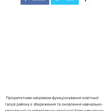
Пріоритетним напрямом функціонування освітньої
галузі району є збереження та оновлення навчально-
методичної та матеріально-технічної бази навчально-