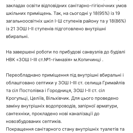
закладах освіти відповідних санітарно-гігієнічних умов
шкільних приміщень. Так, на сьогодні у 18(95%) із 19
загальноосвітніх шкіл І-Ш ступенів району та у 18(86%)
із 21 ЗОШ І-ІІ ступенів підготовлено внутрішні
вбиральні.
На завершені роботи по прибудові санвузлів до будівлі
НВК «ЗОШ І-ІІІ ст.№1-гімназія» м.Копичинці .
Переобладнано приміщення під внутрішні вбиральні і
облаштовано септики у ЗОШ І-ІІІ ст. селища Гримайлів
та сіл Постолівка і Городниця, ЗОШ І-ІІ ст. сіл
Крогульці, Целіїв, Вільхівчик. Для цього проведено
заміну внутрішніх водопроводів, запірної арматури,
сантехніки, прокладено нові каналізації до
новозбудованих септиків.
Покращення санітарного стану внутрішніх туалетів та