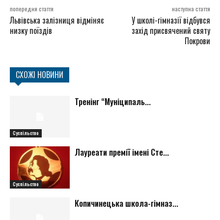
попередня стаття
наступна стаття
Львівська залізниця відміняє
У школі-гімназії відбувся
низку поїздів
захід присвячений святу
Покрови
СХОЖІ НОВИНИ
Тренінг “Муніципаль...
Суспільство
Лауреати премії імені Сте...
Суспільство
Копичинецька школа-гімназ...