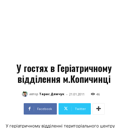
У гостях в Геріатричному
відділення м.Копичинці
-
автор
Тарас Демчук
21.01.2011
46
Facebook
Twitter
У геріатричному відділенні територіального центру