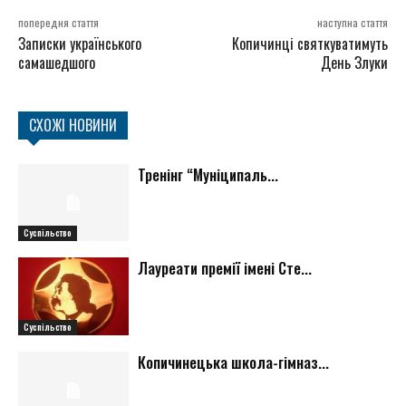
попередня стаття
наступна стаття
Записки українського
Копичинці святкуватимуть
самашедшого
День Злуки
СХОЖІ НОВИНИ
Тренінг “Муніципаль...
Суспільство
Лауреати премії імені Сте...
Суспільство
Копичинецька школа-гімназ...