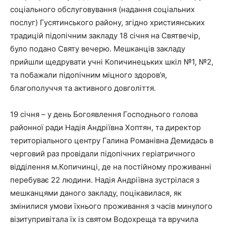
соціального обслуговування (надання соціальних
послуг) Гусятинського району, згідно християнських
традицій підопічним закладу 18 січня на Святвечір,
було подано Святу вечерю. Мешканців закладу
прийшли щедрувати учні Копичинецьких шкіл №1, №2,
та побажали підопічним міцного здоров’я,
благополуччя та активного довголіття.
19 січня – у день Богоявлення Господнього голова
районної ради Надія Андріївна Хоптян, та директор
територіального центру Галина Романівна Демидась в
черговий раз провідали підопічних геріатричного
відділення м.Копичинці, де на постійному проживанні
перебуває 22 людини. Надія Андріївна зустрілася з
мешканцями даного закладу, поцікавилася, як
змінилися умови їхнього проживання з часів минулого
візитупривітала їх із святом Водохреща та вручила