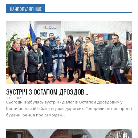
НАЙПОПУЛЯРНІШЕ
ЗУСТРІЧ З ОСТАПОМ ДРОЗДОВ...
19.10.2021
Сьогодні відбулась зустріч - діалог із Остапом Дроздовим у
Копичинецькій бібліотеці для дорослих. Говорили не про прості
буденні речі, а про самоіден...