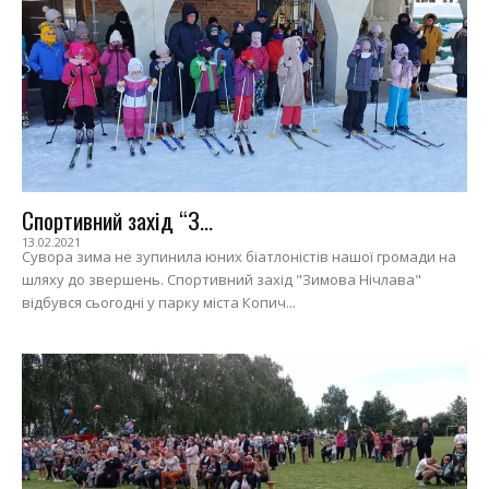
Спортивний захід “З...
13.02.2021
Сувора зима не зупинила юних біатлоністів нашої громади на
шляху до звершень. Спортивний захід "Зимова Нічлава"
відбувся сьогодні у парку міста Копич...