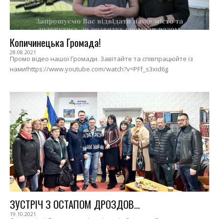
Копичинецька Громада!
28.08.2021
Промо відео нашої Громади. Завітайте та співпрацюйте із
нами!https://www.youtube.com/watch?v=PFf_s3xid6g
ЗУСТРІЧ З ОСТАПОМ ДРОЗДОВ...
19.10.2021