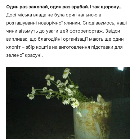
Один раз закопай, один раз зрубай. І так щороку…
Досі міська влада не була оригінальною в
розташуванні новорічної ялинки. Сподіваємось, наші
чини візьмуть до уваги цей фоторепортаж. Звідси
випливає, що благодійні організації мають ще один
клопіт – збір коштів на виготовлення підставки для
зеленої красуні.