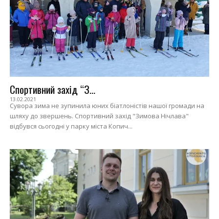
Спортивний захід “З...
13.02.2021
Сувора зима не зупинила юних біатлоністів нашої громади на
шляху до звершень. Спортивний захід "Зимова Нічлава"
відбувся сьогодні у парку міста Копич...