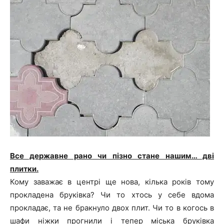
Все державне рано чи пізно стане нашим… дві
плитки.
Кому заважає в центрі ще нова, кілька років тому
прокладена бруківка? Чи то хтось у себе вдома
прокладає, та не бракнуло двох плит. Чи то в когось в
шафи ніжки прогнили і тепер міська бруківка