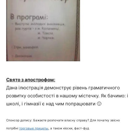
Свято з апострофом:
Дана ілюстрація демонструє рівень граматичного
розвитку особистості в нашому містечку. Як бачимо: і
школі, і гімназії є над чим попрацювати 🙂
Спонсор допису: Бажаєте розпочати власну справу? Для початку звісно
потрібні
торговые прицепы
, а також кіоски, фаст-фуд