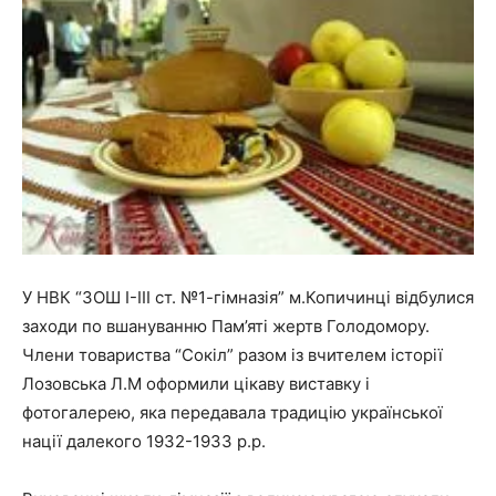
У НВК “ЗОШ І-ІІІ ст. №1-гімназія” м.Копичинці відбулися
заходи по вшануванню Пам’яті жертв Голодомору.
Члени товариства “Сокіл” разом із вчителем історії
Лозовська Л.М оформили цікаву виставку і
фотогалерею, яка передавала традицію української
нації далекого 1932-1933 р.р.