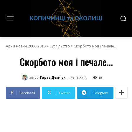
Архів новин 2006-2018
Суспільство
Скорбото моя і печале...
Скорбото моя і печале…
-
автор
Тарас Демчук
23.11.2012
101
Facebook
Twitter
Telegram