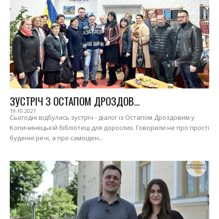
ЗУСТРІЧ З ОСТАПОМ ДРОЗДОВ...
19.10.2021
Сьогодні відбулась зустріч - діалог із Остапом Дроздовим у
Копичинецькій бібліотеці для дорослих. Говорили не про прості
буденні речі, а про самоіден...