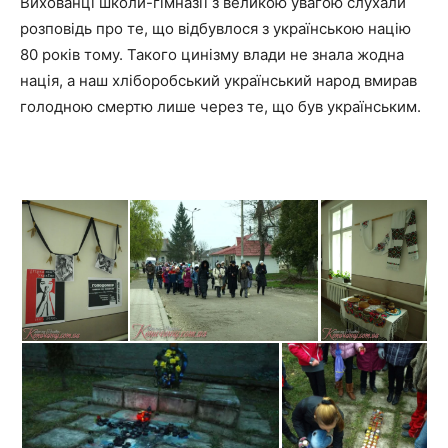
Вихованці школи-гімназії з великою увагою слухали
розповідь про те, що відбувлося з українською націю
80 років тому. Такого цинізму влади не знала жодна
нація, а наш хліборобський український народ вмирав
голодною смертю лише через те, що був українським.