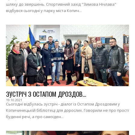
шляху до звершень. Спортивний захід "Зимова Нічлава"
відбувся сьогодні у парку міста Копич...
ЗУСТРІЧ З ОСТАПОМ ДРОЗДОВ...
19.10.2021
Сьогодні відбулась зустріч - діалог із Остапом Дроздовим у
Копичинецькій бібліотеці для дорослих. Говорили не про прості
буденні речі, а про самоіден...