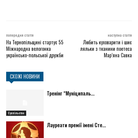
попередня стаття
наступна стаття
На Тернопільщині стартує 55
Любить куховарити і шиє
Міжнародна велогонка
ляльки з тканини поетеса
українсько-польської дружби
Мар’яна Савка
СХОЖІ НОВИНИ
Тренінг “Муніципаль...
Суспільство
Лауреати премії імені Сте...