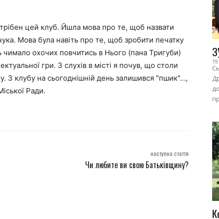
трібен цей клуб. Йшла мова про те, щоб назвати
ука. Мова була навіть про те, щоб зробити печатку
З
ь чимало охочих повчитись в Нього (пана Тригуби)
19
ектуальної гри. З слухів в місті я почув, що столи
Сь
у. З клубу на сьогоднішній день залишився "пшик"…,
Др
до
Міської Ради.
пр
наступна стаття
Чи любите ви свою Батьківщину?
К