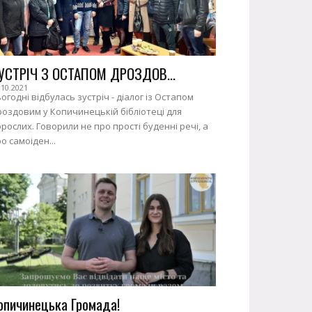
УСТРІЧ З ОСТАПОМ ДРОЗДОВ...
.10.2021
огодні відбулась зустріч - діалог із Остапом
оздовим у Копичинецькій бібліотеці для
рослих. Говорили не про прості буденні речі, а
о самоіден...
опичинецька Громада!