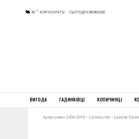
C
30
KOPYCHYNTSI
СЬОГОДНІ 08.08.2026
ВИГОДА
ГАДИНКІВЦІ
КОПИЧИНЦІ
К
Архів новин 2006-2018
Суспільство
Шахові баталі