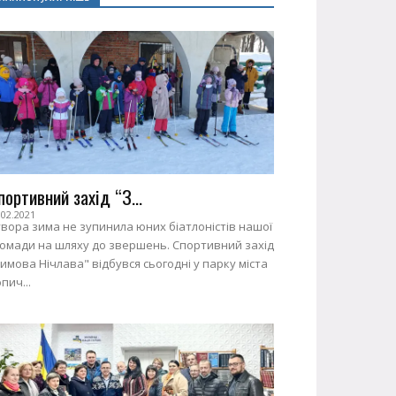
портивний захід “З...
.02.2021
вора зима не зупинила юних біатлоністів нашої
ромади на шляху до звершень. Спортивний захід
имова Нічлава" відбувся сьогодні у парку міста
пич...