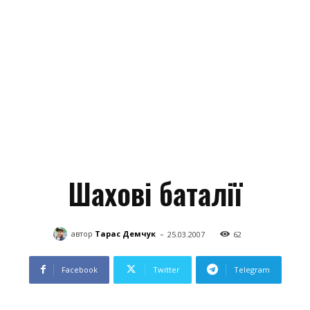
Шахові баталії
-
автор
Тарас Демчук
25.03.2007
62
Facebook
Twitter
Telegram