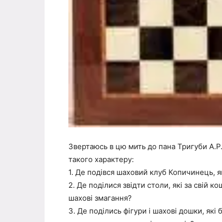
Звертаюсь в цю мить до пана Тригуби А.Р.
такого характеру:
1. Де подівся шаховий клуб Копичинець, 
2. Де поділися звідти столи, які за свій 
шахові змагання?
3. Де поділись фігури і шахові дошки, які