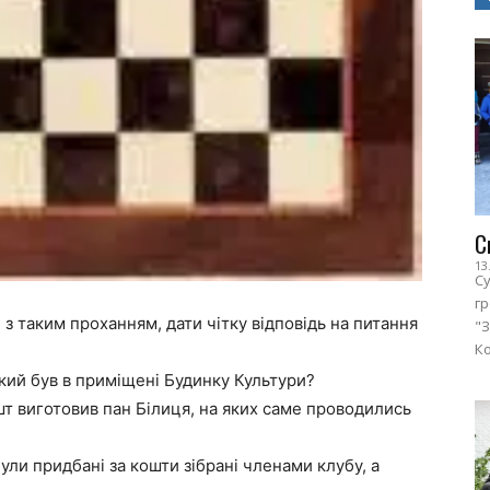
С
13
Су
г
 з таким проханням, дати чітку відповідь на питання
"З
Ко
який був в приміщені Будинку Культури?
кошт виготовив пан Білиця, на яких саме проводились
 були придбані за кошти зібрані членами клубу, а