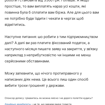
роботи і становить від 3500 грн. і більше. А якщо
простіше, то вам виплатять нараз усі кошти, які
повинна була б сплатити вам біржа. Але для цього вам
не потрібно буде їздити і чекати в чергах щоб
відмітитись.
Наступне питання: шо робити з тим підприємництвом
далі? А далі ви раз платите фіксований податок, а
наступного місяця пишете заяву на закриття, у зв’язку
наприклад з неприбутковістю чи іншими не менш
серйозними обставинами.
Можу запевнити, що нічого протиправного у
написаних діях нема. Це всього лиш один спосіб
вибити трохи грошенят у держави.
Спонсор допису: Цікавитесь як можна якісно і не дорого полетіти кудись?
Дешёвые авиабилеты
– це те, що завжди радує туриста