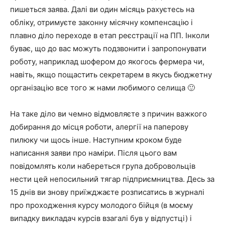
пишеться заява. Далі ви один місяць рахуєтесь на
обліку, отримуєте законну місячну компенсацію і
плавно діло переходе в етап реєстрації на ПП. Інколи
буває, що до вас можуть подзвонити і запропонувати
роботу, наприклад шофером до якогось фермера чи,
навіть, якщо пощастить секретарем в якусь бюджетну
організацію все того ж нами любимого селища 🙂
На таке діло ви чемно відмовляєте з причин важкого
добирання до місця роботи, алергії на паперову
пилюку чи щось інше. Наступним кроком буде
написання заяви про наміри. Після цього вам
повідомлять коли набереться група добровольців
нести цей непосильний тягар підприємництва. Десь за
15 днів ви знову приїжджаєте розписатись в журналі
про проходження курсу молодого бійця (в моєму
випадку викладач курсів взагалі був у відпустці) і