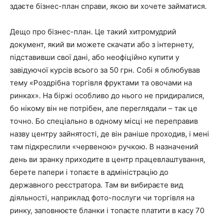
здаєте бізнес-план справи, якою ви хочете займатися.
Дещо про бізнес-план. Це такий хитромудрий
документ, який ви можете скачати або з інтернету,
підставивши свої дані, або неофіційно купити у
завідуючої курсів всього за 50 грн. Собі я облюбував
тему «Роздрібна торгівля фруктами та овочами на
ринках». На біржі особливо до нього не придиралися,
бо нікому він не потрібен, але переглядали – так це
точно. Бо спеціально в одному місці не переправив
назву центру зайнятості, де він раніше проходив, і мені
там підкреслили «червеною» ручкою. В назначений
день ви зранку приходите в центр працевлаштування,
берете папери і топаєте в адміністрацію до
державного реєстратора. Там ви вибираєте вид
діяльності, наприклад фото-послуги чи торгівля на
ринку, заповнюєте бланки і топаєте платити в касу 70