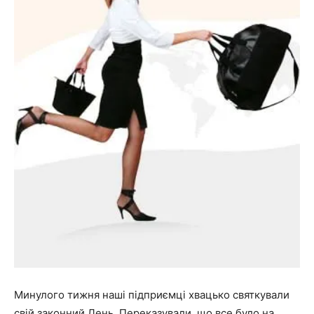
Минулого тижня наші підприємці хвацько святкували
свій законний День. Переказували, що все було на