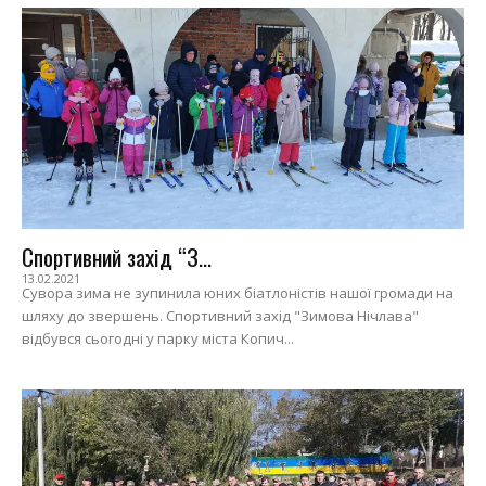
Спортивний захід “З...
13.02.2021
Сувора зима не зупинила юних біатлоністів нашої громади на
шляху до звершень. Спортивний захід "Зимова Нічлава"
відбувся сьогодні у парку міста Копич...