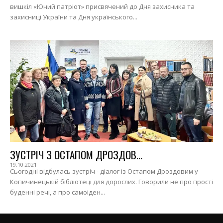
вишкіл «Юний патріот» присвячений до Дня захисника та
захисниці України та Дня українського...
ЗУСТРІЧ З ОСТАПОМ ДРОЗДОВ...
19.10.2021
Сьогодні відбулась зустріч - діалог із Остапом Дроздовим у
Копичинецькій бібліотеці для дорослих. Говорили не про прості
буденні речі, а про самоіден...