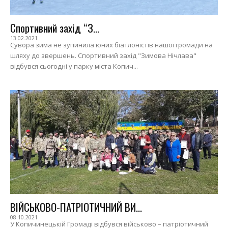
Спортивний захід “З...
13.02.2021
Сувора зима не зупинила юних біатлоністів нашої громади на
шляху до звершень. Спортивний захід "Зимова Нічлава"
відбувся сьогодні у парку міста Копич...
ВІЙСЬКОВО-ПАТРІОТИЧНИЙ ВИ...
08.10.2021
У Копичинецькій Громаді відбувся військово – патріотичний