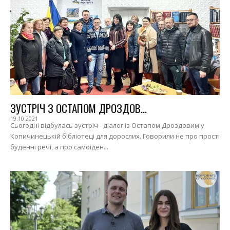
ЗУСТРІЧ З ОСТАПОМ ДРОЗДОВ...
19.10.2021
Сьогодні відбулась зустріч - діалог із Остапом Дроздовим у
Копичинецькій бібліотеці для дорослих. Говорили не про прості
буденні речі, а про самоіден...