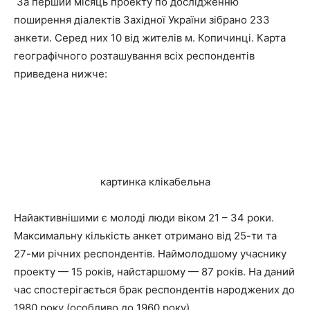
За перший місяць проекту по дослідженню
поширення діалектів Західної України зібрано 233
анкети. Серед них 10 від жителів м. Копичинці. Карта
географічного розташування всіх респондентів
приведена нижче:
картинка клікабельна
Найактивнішими є молоді люди віком 21 – 34 роки.
Максимальну кількість анкет отримано від 25-ти та
27-ми річних респондентів. Наймолодшому учаснику
проекту — 15 років, найстаршому — 87 років. На даний
час спостерігається брак респондентів народжених до
1980 року (особливо до 1960 року).