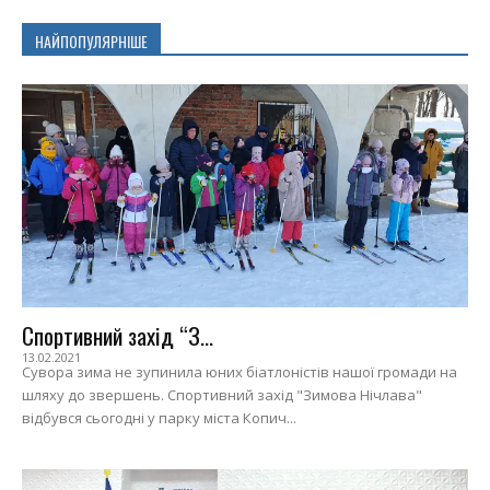
НАЙПОПУЛЯРНІШЕ
Спортивний захід “З...
13.02.2021
Сувора зима не зупинила юних біатлоністів нашої громади на
шляху до звершень. Спортивний захід "Зимова Нічлава"
відбувся сьогодні у парку міста Копич...