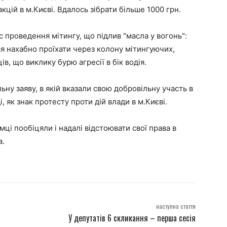
кцій в м.Києві. Вдалось зібрати більше 1000 грн.
 проведення мітингу, що підлив "масла у вогонь":
я нахабно проїхати через колону мітингуючих,
в, що виклику бурю агресії в бік водія.
льну заяву, в якій вказали свою добровільну участь в
ді, як знак протесту проти дій влади в м.Києві.
ємці пообіцяли і надалі відстоювати свої права в
а.
наступна стаття
У депутатів 6 скликання – перша сесія