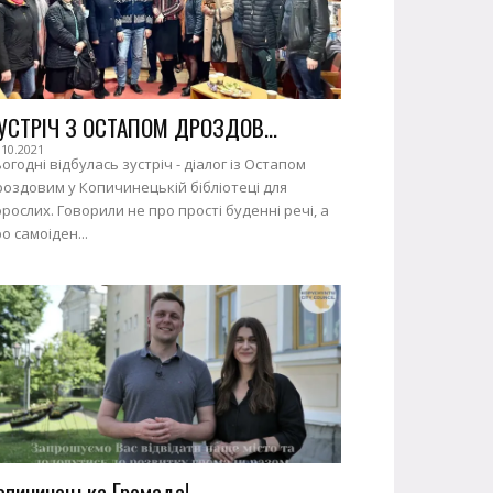
УСТРІЧ З ОСТАПОМ ДРОЗДОВ...
.10.2021
огодні відбулась зустріч - діалог із Остапом
оздовим у Копичинецькій бібліотеці для
рослих. Говорили не про прості буденні речі, а
о самоіден...
опичинецька Громада!