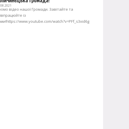
.08.2021
омо відео нашої Громади. Завітайте та
івпрацюйте із
ми!https://www.youtube.com/watch?v=PFf_s3xid6g