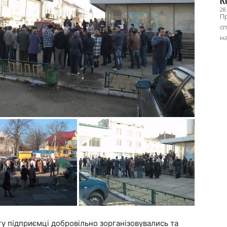
28
Пр
сп
на
гу підприємці добровільно зорганізовувались та