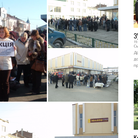
З
19
Сь
Др
до
пр
К