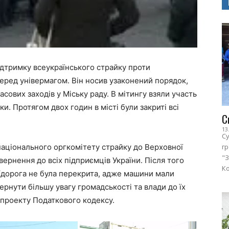
ідтримку всеукраїнського страйку проти
перед універмагом. Він носив узаконений порядок,
сових заходів у Міську раду. В мітингу взяли участь
ки. Протягом двох годин в місті були закриті всі
С
13
Су
національного оргкомітету страйку до Верховної
г
"З
вернення до всіх підприємців України. Після того
Ко
(дорога не була перекрита, адже машини мали
ернути більшу увагу громадськості та влади до їх
 проекту Податкового кодексу.