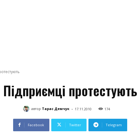
ротестують
Підприємці протестують
-
автор
Тарас Демчук
17.11.2010
174
Facebook
Twitter
Telegram