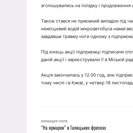
зголошувались на поїздку і продовження а
Також стався не приємний випадок під час
немісцевий водій мікроавтобуса намагавс
завдавши травму ноги одному з підприємці
Під кінець акції підприємці підписали спі
даній акції і зареєстрували її в Міській ра
Акція закінчилась у 12.00 год, але підпри
тому числі і в Києві, у четвер 18 листопад
попередня стаття
“На ярмарок” в Галицьких фресках