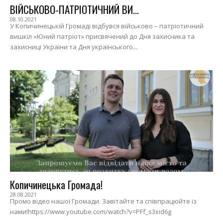
ВІЙСЬКОВО-ПАТРІОТИЧНИЙ ВИ...
08.10.2021
У Копичинецькій Громаді відбувся військово – патріотичний
вишкіл «Юний патріот» присвячений до Дня захисника та
захисниці України та Дня українського...
Копичинецька Громада!
28.08.2021
Промо відео нашої Громади. Завітайте та співпрацюйте із
нами!https://www.youtube.com/watch?v=PFf_s3xid6g