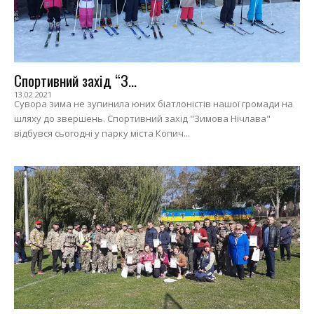
Спортивний захід “З...
13.02.2021
Сувора зима не зупинила юних біатлоністів нашої громади на
шляху до звершень. Спортивний захід "Зимова Нічлава"
відбувся сьогодні у парку міста Копич...