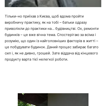
Тільки-но приїхав з Києва, щоб вдома пройти
виробничу практику, як на тобі – батьки одразу
приволікли до практики на… будівництві. Ох, ремонти
будинків – це вже вічна тема. Спостерігаю за всіма і
розумію, що один із найголовніших факторів в житті –
це побудувати будинок. Даний процес забирає багато
сил і, як не дивно, грошей. Зате віддача від кінцевого
продукту варта тієї нелегкої роботи.