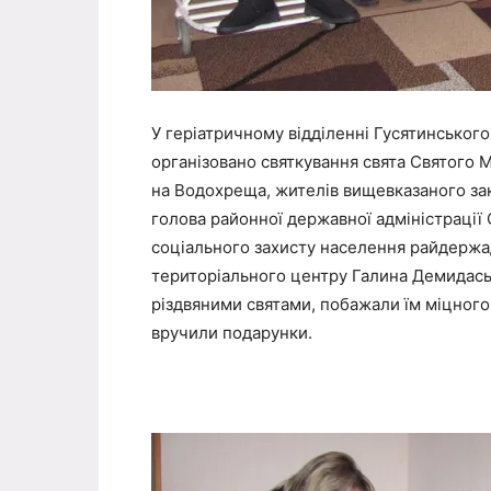
У геріатричному відділенні Гусятинського
організовано святкування свята Святого М
на Водохреща, жителів вищевказаного зак
голова районної державної адміністрації
соціального захисту населення райдержад
територіального центру Галина Демидась.
різдвяними святами, побажали їм міцного 
вручили подарунки.