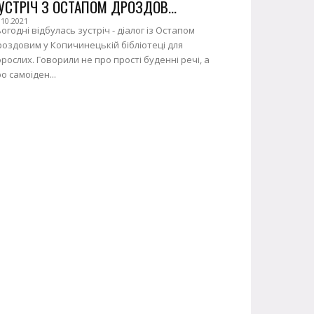
УСТРІЧ З ОСТАПОМ ДРОЗДОВ...
.10.2021
огодні відбулась зустріч - діалог із Остапом
оздовим у Копичинецькій бібліотеці для
рослих. Говорили не про прості буденні речі, а
о самоіден...