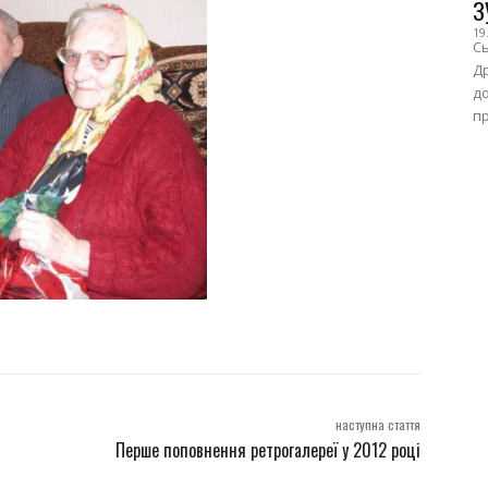
З
19
Сь
Др
до
пр
наступна стаття
Перше поповнення ретрогалереї у 2012 році