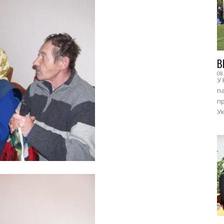
В
08
У 
п
пр
Ук