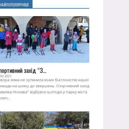
НАЙПОПУЛЯРНІШЕ
портивний захід “З...
.02.2021
вора зима не зупинила юних біатлоністів нашої
ромади на шляху до звершень. Спортивний захід
имова Нічлава" відбувся сьогодні у парку міста
пич...