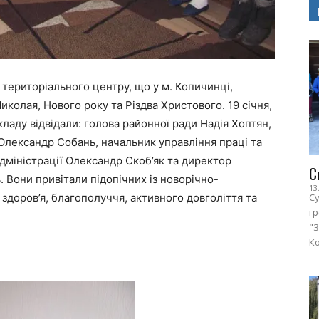
 територіального центру, що у м. Копичинці,
иколая, Нового року та Різдва Христового. 19 січня,
ладу відвідали: голова районної ради Надія Хоптян,
 Олександр Собань, начальник управління праці та
міністрації Олександр Скоб’як та директор
С
 Вони привітали підопічних із новорічно-
13
здоров’я, благополуччя, активного довголіття та
Су
г
"З
Ко