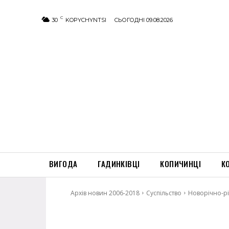
C
30
KOPYCHYNTSI
СЬОГОДНІ 09.08.2026
ВИГОДА
ГАДИНКІВЦІ
КОПИЧИНЦІ
К
Архів новин 2006-2018
Суспільство
Новорічно-рі