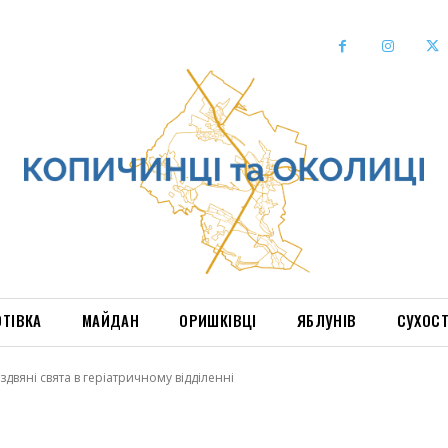
ОТІВКА
МАЙДАН
ОРИШКІВЦІ
ЯБЛУНІВ
СУХОС
здвяні свята в геріатричному відділенні