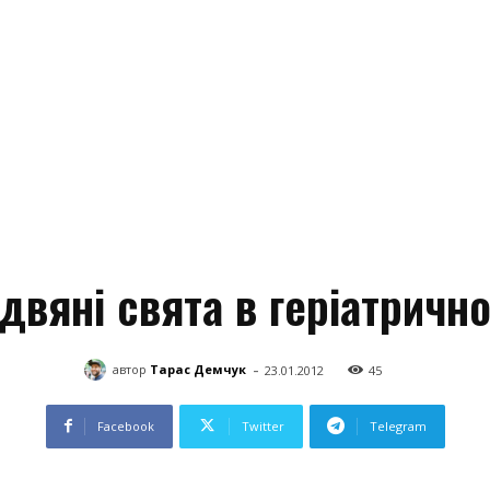
двяні свята в геріатричн
-
автор
Тарас Демчук
23.01.2012
45
Facebook
Twitter
Telegram