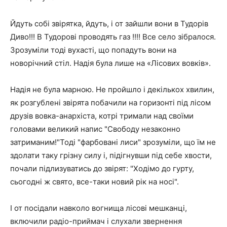
Йдуть собі звірятка, йдуть, і от зайшли вони в Тудорів
Диво!!! В Тудорові проводять газ !!!! Все село зібралося.
Зрозуміли тоді вухасті, що попадуть вони на
новорічний стіл. Надія була лише на «Лісових вовків».
Надія не була марною. Не пройшло і декількох хвилин,
як розгублені звірята побачили на горизонті під лісом
друзів вовка-анархіста, котрі тримали над своїми
головами великий напис "Свободу незаконно
затриманим!"Тоді "фарбовані лиси" зрозуміли, що їм не
здолати таку грізну силу і, підігнувши під себе хвости,
почали підлизуватись до звірят: "Ходімо до гурту,
сьогодні ж свято, все-таки новий рік на носі".
І от посідали навколо вогнища лісові мешканці,
включили радіо-приймач і слухали звернення