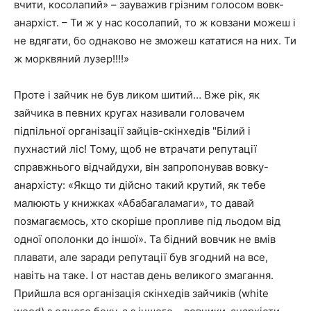
вчити, косолапий» – зауважив грізним голосом вовк-
анархіст. – Ти ж у нас косолапий, то ж ковзани можеш і
не вдягати, бо однаково не зможеш кататися на них. Ти
ж морквяний лузер!!!!»
Проте і зайчик не був ликом шитий… Вже рік, як
зайчика в певних кругах називали головачем
підпільної організації зайців-скінхедів "Білий і
пухнастий ліс! Тому, щоб не втрачати репутації
справжнього відчайдухи, він запропонував вовку-
анархісту: «Якщо ти дійсно такий крутий, як тебе
малюють у книжках «Абабагаламаги», то давай
позмагаємось, хто скоріше пропливе під льодом від
одної ополонки до іншої». Та бідний вовчик не вмів
плавати, але заради репутації був згодний на все,
навіть на таке. І от настав день великого змагання.
Прийшла вся організація скінхедів зайчиків (white