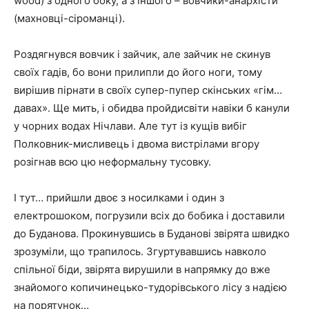
wood) з одного боку, а з іншого – вовчики-анархісти
(махновці-сіроманці).
Роздягнувся вовчик і зайчик, але зайчик не скинув
своїх гадів, бо вони прилипли до його ноги, тому
вирішив пірнати в своїх супер-пупер скінських «гім…
давах». Ще мить, і обидва пройдисвіти навіки б канули
у чорних водах Нічлави. Але тут із кущів вибіг
Полковник-мисливець і двома вистрілами вгору
розігнав всю цю неформальну тусовку.
І тут… прийшли двоє з носилками і один з
електрошоком, погрузили всіх до бобика і доставили
до Буданова. Прокинувшись в Буданові звірята швидко
зрозуміли, що трапилось. Згуртувавшись навколо
спільної біди, звірята вирушили в напрямку до вже
знайомого копичинецько-тудорівського лісу з надією
на порятунок…