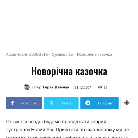
Архів новин 2006-2018
Суспільство
Новорічна казочка
Новорічна казочка
-
автор
Тарас Демчук
31.12.2007
89
Facebook
Twitter
Telegram
От вже сьогодні будемо проводжати старий і
зустрічати Новий Рік. Привітати по шаблонному ми не
можемо, тому вирішили зробити щось цікаво, до того