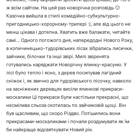
ж всім сайтом. На цей раз новорічна розповідь 🙂
Казочка вийшла в стилі комедійно-субкультурно-
пригодницько-хорорному-трилері :), але від цього не
менш цікава і дотепна. Хватить вже балакати, читайте
самі…
Одного погожого дня, напередодні Нового Року,
в копичинецько-тудорівських лісах зібрались лисички,
зайчики, білочки та інші звірі. Милі звіренята
готувались наряджати Новорічну ялинку-красуню. У
лісі було тепло і ясно, з дерев посипував лагідний
сніжок і, як звично для тудорівського лісочку, навколо
на засніжених деревцях висіли ялинкові прикраси-
москалики Ці прикраси були настільки прекрасні, що
несмілива сльоза скотилась по зайчиковій щоці. Він
був щасливим, що скоро Різдво. Потішились вони
прикрасами-москаликами і почали роздумувати як їм
би найкраще відсвяткувати Новий рік.