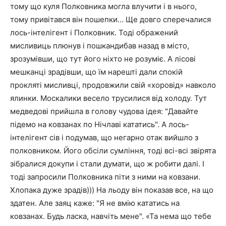
тому що куля Полковника могла влучити і в нього,
тому привітався він пошепки… Ще довго сперечалися
лось-інтелігент і Полковник. Тоді ображений
мисливиць плюнув і пошкандибав назад в місто,
зрозумівши, що тут його ніхто не розуміє. А лісові
мешканці зрадівши, що їм нарешті дали спокій
прокляті мисливці, продовжили свій «хоровід» навколо
ялинки. Москалики весело трусилися від холоду. Тут
медведові прийшла в голову чудова ідея: "Давайте
підемо на ковзанах по Нічлаві кататись". А лось-
інтелігент сів і подумав, що негарно отак вийшло з
полковником. Його обсіли сумління, тоді всі-всі звірята
зібралися докупи і стали думати, що ж робити далі. І
тоді запросили Полковника піти з ними на ковзани.
Хлопака дуже зрадів))) На льоду він показав все, на що
здатен. Але заяц каже: "Я не вмію кататись на
ковзанах. Будь ласка, навчіть мене". «Та нема що тебе