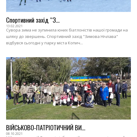
Спортивний захід “З...
13.02.2021
Сувора зима не зупинила юних біатлоністів нашої громади на
шляху до звершень. Спортивний захід "Зимова Нічлава"
відбувся сьогодні у парку міста Копич...
ВІЙСЬКОВО-ПАТРІОТИЧНИЙ ВИ...
08.10.2021