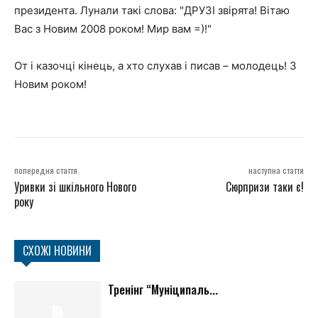
президента. Лунали такі слова: "ДРУЗІ звірята! Вітаю
Вас з Новим 2008 роком! Мир вам =)!"
От і казочці кінець, а хто слухав і писав – молодець! З
Новим роком!
попередня стаття
наступна стаття
Уривки зі шкільного Нового
Сюрпризи таки є!
року
СХОЖІ НОВИНИ
Тренінг “Муніципаль...