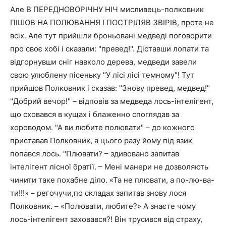
Але В ПЕРЕДНОВОРІЧНУ НІЧ мисливець-полковник
ПІШОВ НА ПОЛЮВАННЯ І ПОСТРІЛЯВ ЗВІРІВ, проте не
всіх. Але тут прийшли броньовані медведі поговорити
про своє хобі і сказали: "превед!". Діставши лопати та
відгорнувши сніг навколо дерева, медведи завели
свою улюблену пісеньку "У лісі лісі темному"! Тут
прийшов Полковник і сказав: "Знову превед, медвед!"
"Добрий вечор!" – відповів за медведа лось-інтелігент,
що сховався в кущах і блаженно споглядав за
хороводом. "А ви любите полювати" – до кожного
приставав Полковник, а цього разу йому під язик
попався лось. "Плювати? – здивовано запитав
інтелігент лісної братії. – Мені манери не дозволяють
чинити таке похабне діло. «Та не плювати, а по-лю-ва-
ти!!!» – регочучи,по складах запитав знову лося
Полковник. – «Полювати, любите?» А знаєте чому
лось-інтелігент заховався?! Він трусився від страху,