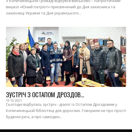
У Копичинецькій Громаді відбувся військово – патріотичний
вишкіл «Юний патріот» присвячений до Дня захисника та
захисниці України та Дня українського...
ЗУСТРІЧ З ОСТАПОМ ДРОЗДОВ...
19.10.2021
Сьогодні відбулась зустріч - діалог із Остапом Дроздовим у
Копичинецькій бібліотеці для дорослих. Говорили не про прості
буденні речі, а про самоіден...