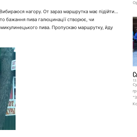
Ор
 Вибираюся нагору. От зараз маршрутка має підійти…
 то бажання пива галюцинації створює, чи
ку микулинецького пива. Пропускаю маршрутку, йду
С
13
Су
г
"З
Ко