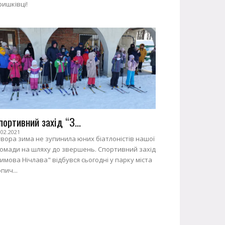
ишківці!
портивний захід “З...
.02.2021
вора зима не зупинила юних біатлоністів нашої
ромади на шляху до звершень. Спортивний захід
имова Нічлава" відбувся сьогодні у парку міста
пич...