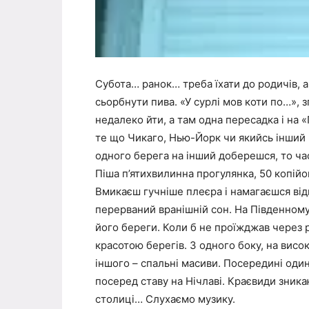
Субота… ранок… треба їхати до родичів, а
сьорбнути пива. «У сурлі мов коти по…», 
недалеко йти, а там одна пересадка і на «
те що Чикаго, Нью-Йорк чи якийсь інший м
одного берега на інший доберешся, то ча
Піша п’ятихвилинна прогулянка, 50 копійок
Вмикаєш гучніше плеєра і намагаєшся від
перерваний вранішній сон. На Південному
його береги. Коли б не проїжджав через р
красотою берегів. З одного боку, на висо
іншого – спальні масиви. Посередині один
посеред ставу на Нічлаві. Краєвиди зника
столиці… Слухаємо музику.