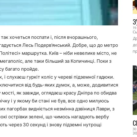
З
19
Сь
 так хочеться поспати і, після вчорашнього,
Др
до
згадується Лесь Подерв’янський. Добре, що до метро
пр
Політесі» маршрутка. Київ – ніби невелике місто, не
егаполіс, але таки більший за Копичинці. Поки з
су багато пройде.
, і слухаєш гуркіт коліс у череві підземної гадюки.
ключитися від будь-яких думок, а, може, додивитися
 мості, як завжди, оглядаєш красу Дніпра по обидва
ічку і у якому би стані не був, все одно милуюсь
ких пагорбах видніється незмінна дзвіниця Лаври, з
окі острівки зелені, що чимось нагадують вербу
С
ють через 30 секунд і знову підземні нутрощі
30
30