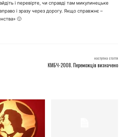
айдіть і перевірте, чи справді там микулинецьке
 вправо і зразу через дорогу. Якщо справжнє –
инства» 🙂
наступна стаття
КМБЧ-2008. Переможців визначено