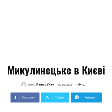
Микулинецьке в Києві
-
автор
Пашко Ухач
02.03.2008
50
Facebook
Twitter
Telegram