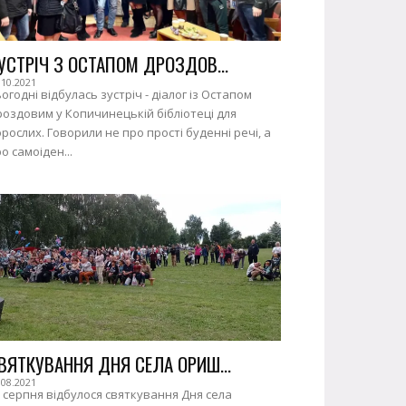
УСТРІЧ З ОСТАПОМ ДРОЗДОВ...
.10.2021
огодні відбулась зустріч - діалог із Остапом
оздовим у Копичинецькій бібліотеці для
рослих. Говорили не про прості буденні речі, а
о самоіден...
ВЯТКУВАННЯ ДНЯ СЕЛА ОРИШ...
.08.2021
 серпня відбулося святкування Дня села