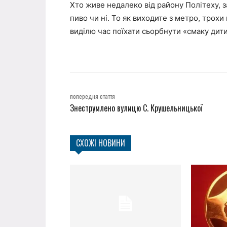
Хто живе недалеко від району Політеху, з
пиво чи ні. То як виходите з метро, трохи
виділю час поїхати сьорбнути «смаку дит
попередня стаття
Знеструмлено вулицю С. Крушельницької
СХОЖІ НОВИНИ