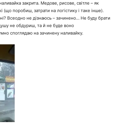
наливайка закрита. Медове, рисове, світле – як
кі (що поробиш, затрати на логістику і таке інше).
и ні? Всеодно не дізнаюсь – зачинено… Не буду брати
душу не обдуриш, та й не буде воно
умно споглядаю на зачинену наливайку.