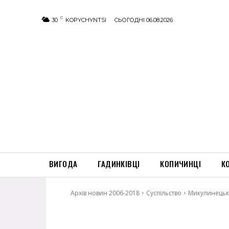
C
30
KOPYCHYNTSI
СЬОГОДНІ 06.08.2026
ВИГОДА
ГАДИНКІВЦІ
КОПИЧИНЦІ
К
Архів новин 2006-2018
Суспільство
Микулинецьке