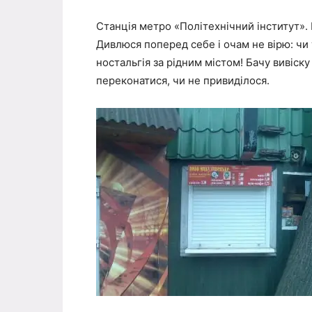
Станція метро «Політехнічний інститут».
Дивлюся поперед себе і очам не вірю: чи
ностальгія за рідним містом! Бачу вивіс
переконатися, чи не привиділося.