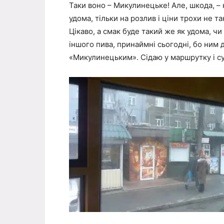
Таки воно – Микулинецьке! Але, шкода, – 
удома, тільки на розлив і ціни трохи не та
Цікаво, а смак буде такий же як удома, ч
іншого пива, принаймні сьогодні, бо ним 
«Микулинецьким». Сідаю у маршрутку і с