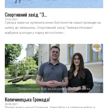
Спортивний захід “З...
13.02.2021
Сувора зима не зупинила юних біатлоністів нашої громади на
шляху до звершень. Спортивний захід "Зимова Нічлава"
відбувся сьогодні у парку міста Копич...
Копичинецька Громада!
28.08.2021
Промо відео нашої Громади. Завітайте та співпрацюйте із