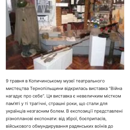
9 травня в Копичинському музеї театрального
мистецтва Тернопільщини відкрилась виставка “Війна
нагадує про себе”. Ця виставка є невеличким містком
пам’яті у ті трагічні, страшні роки, що стали для
українців незгасним болем. В експозиції представлені
різнопланові експонати: від зброї, боєприпасів,
військового обмундирування радянських воїнів до