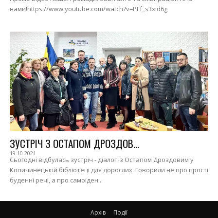
нами!https://www.youtube.com/watch?v=PFf_s3xid6g
ЗУСТРІЧ З ОСТАПОМ ДРОЗДОВ...
19.10.2021
Сьогодні відбулась зустріч - діалог із Остапом Дроздовим у
Копичинецькій бібліотеці для дорослих. Говорили не про прості
буденні речі, а про самоіден...
Архів
Події