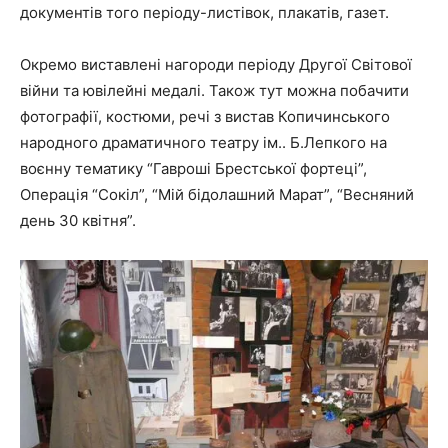
документів того періоду-листівок, плакатів, газет.
Окремо виставлені нагороди періоду Другої Світової
війни та ювілейні медалі. Також тут можна побачити
фотографії, костюми, речі з вистав Копичинського
народного драматичного театру ім.. Б.Лепкого на
воєнну тематику “Гавроші Брестської фортеці”,
Операція “Сокіл”, “Мій бідолашний Марат”, “Весняний
день 30 квітня”.