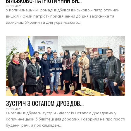
ВІЙСЬКОВО-ПАТРІОТИЧНИЙ ВИ...
08.10.2021
У Копичинецькій Громаді відбувся військово – патріотичний
вишкіл «Юний патріот» присвячений до Дня захисника та
захисниці України та Дня українського...
ЗУСТРІЧ З ОСТАПОМ ДРОЗДОВ...
19.10.2021
Сьогодні відбулась зустріч - діалог із Остапом Дроздовим у
Копичинецькій бібліотеці для дорослих. Говорили не про прості
буденні речі, а про самоіден...