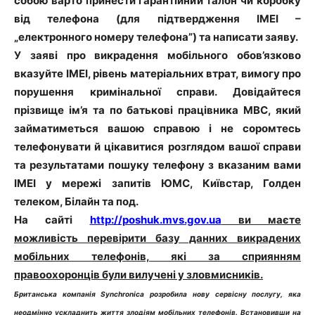
собою варто принести гарантійний талон чи коробку
від телефона (для підтвердження IMEI –
„електронного номеру телефона”) та написати заяву.
У заяві про викрадення мобільного обов’язково
вказуйте IMEI, рівень матеріальних втрат, вимогу про
порушення кримінальної справи. Довідайтеся
прізвище ім’я та по батькові працівника МВС, який
займатиметься вашою справою і не соромтесь
телефонувати й цікавитися розглядом вашої справи
та результатами пошуку телефону з вказаним вами
ІМЕІ у мережі запитів ЮМС, Київстар, Голден
телеком, Білайн та под.
На сайті
http://poshuk.mvs.gov.ua
ви маєте
можливість перевірити базу данних викрадених
мобільних телефонів, які за сприянням
правоохоронців були вилучені у зловмисників.
Британська компанія Synchronica розробила нову сервісну послугу, яка
неодмінно ускладнить життя злодіям мобільних телефонів. Встановивши на