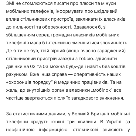
ЗМІ не стомлюються писати про плюси та мінуси
мобільних телефонів, інформувати про шкідливий
вплив стільникових пристроїв, закликати їх власників
до пильності та обережності. Здавалося б, зі
збільшенням серед громадян власників мобільних
телефонів мала б інтенсивно зменшитися злочинність.
Де б ти не був, твій вірний (якщо вчасно заряджений)
стільниковий пристрій завжди з тобою: здійснити
дзвінки на 02 та 03 можна будь-де і навіть без коштів
рахунком. Вже інша справа ― оперативність наших
«охоронців порядку” й медичних працівників. Та на
жаль, до внутрішніх органів власники „мобілок” все
частіше звертаються після їх загадкового зникнення.
За статистичними даними, у Великій Британії мобільні
телефони крадуть кожні три хвилини. В Україні, за
неофіційною інформацією, стільникові зникають у