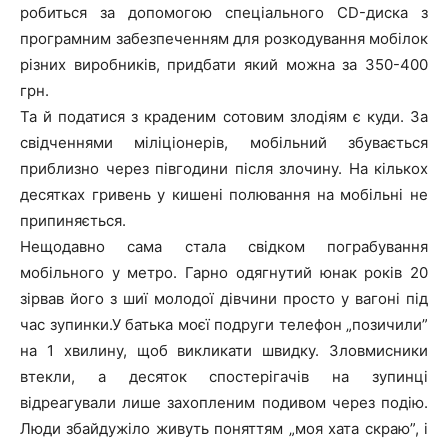
робиться за допомогою спеціального CD-диска з
програмним забезпеченням для розкодування мобілок
різних виробників, придбати який можна за 350-400
грн.
Та й податися з краденим сотовим злодіям є куди. За
свідченнями міліціонерів, мобільний збувається
приблизно через півгодини після злочину. На кількох
десятках гривень у кишені полювання на мобільні не
припиняється.
Нещодавно сама стала свідком пограбування
мобільного у метро. Гарно одягнутий юнак років 20
зірвав його з шиї молодої дівчини просто у вагоні під
час зупинки.У батька моєї подруги телефон „позичили”
на 1 хвилину, щоб викликати швидку. Зловмисники
втекли, а десяток спостерігачів на зупинці
відреагували лише захопленим подивом через подію.
Люди збайдужіло живуть поняттям „моя хата скраю”, і