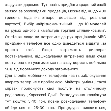
згадувати даремно. Тут навіть придбати крадений засіб
зв’язку, за розповідями продавців, можна від 40 до 400
гривень (вдвічі-вчетверо дешевше від реальної
вартості). Вибір найрізноманітніший ― до 10 моделей
на руках одного з «майстрів торгівлі стільниковими”.
От тільки якщо ви потрапите до рук працівників МВС
придбаний телефон все одно доведеться віддати „за
просто так”. Якщо затримають диллера-
постачальника, відшкодування витраченої вами суми
поступово стягуватиметься на вашу користь небільше
50% від тюремного доходу затриманого.
Для злодіїв мобільних телефонів навіть заблокування
апарату тепер не є проблемою. Майстри-умільці такої
справи пропонують свої послуги на столичному
радіоринку „Караваєві Дачі”. Розкодування клавіатури
тут коштує 5-10 грн, повне розкодування телефону
обійдеться в 25-30 грн. Процедура, виявляється,