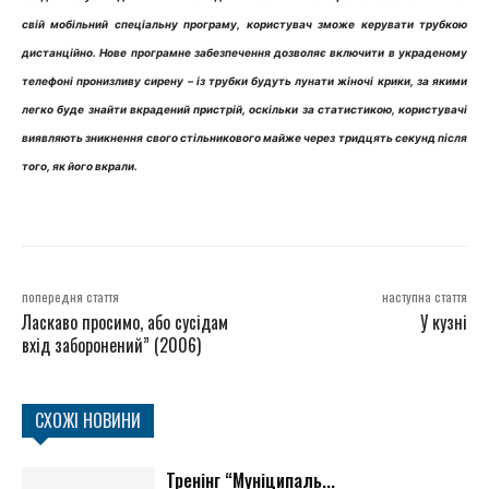
свій мобільний спеціальну програму, користувач зможе керувати трубкою
дистанційно. Нове програмне забезпечення дозволяє включити в украденому
телефоні пронизливу сирену – із трубки будуть лунати жіночі крики, за якими
легко буде знайти вкрадений пристрій, оскільки за статистикою, користувачі
виявляють зникнення свого стільникового майже через тридцять секунд після
того, як його вкрали.
попередня стаття
наступна стаття
Ласкаво просимо, або сусідам
У кузні
вхід заборонений” (2006)
СХОЖІ НОВИНИ
Тренінг “Муніципаль...