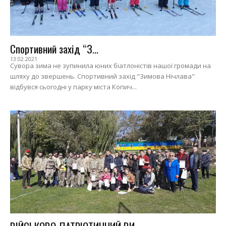
Спортивний захід “З...
13.02.2021
Сувора зима не зупинила юних біатлоністів нашої громади на
шляху до звершень. Спортивний захід "Зимова Нічлава"
відбувся сьогодні у парку міста Копич...