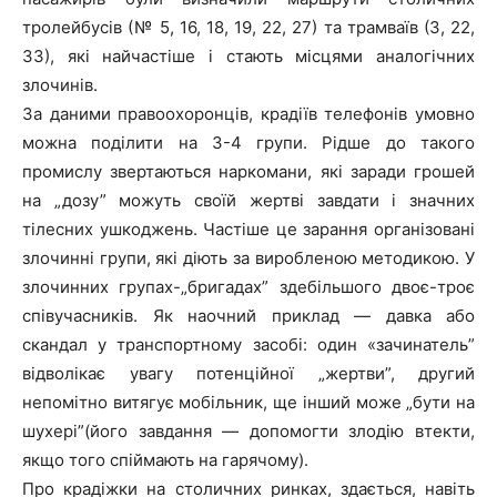
тролейбусів (№ 5, 16, 18, 19, 22, 27) та трамваїв (3, 22,
33), які найчастіше і стають місцями аналогічних
злочинів.
За даними правоохоронців, крадіїв телефонів умовно
можна поділити на 3-4 групи. Рідше до такого
промислу звертаються наркомани, які заради грошей
на „дозу” можуть своїй жертві завдати і значних
тілесних ушкоджень. Частіше це зарання організовані
злочинні групи, які діють за виробленою методикою. У
злочинних групах-„бригадах” здебільшого двоє-троє
співучасників. Як наочний приклад ― давка або
скандал у транспортному засобі: один «зачинатель”
відволікає увагу потенційної „жертви”, другий
непомітно витягує мобільник, ще інший може „бути на
шухері”(його завдання ― допомогти злодію втекти,
якщо того спіймають на гарячому).
Про крадіжки на столичних ринках, здається, навіть