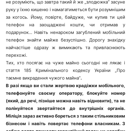
не розуміють, що завтра такий й же „злодюжка” засуне
руку у їхню кишеню і намагатиметься бути розумнішим
за когось. Йому, повірте, байдуже, чи купив ти цей
телефон на заощаджені кошти, чи отримав у
подарунок… Навіть ненароком загублений мобільний
телефон знайти майже безуспішно. Дорогу знахідку
найчастіше одразу ж вимикають та привласнюють
перехожі.
Тих, хто посягає на чуже майно сьогодні не лякає і
стаття 185 Кримінального кодексу України „Про
таємне викрадення чужого майна”
.
В разі якщо ви стали жертвою крадіжки мобільного,
телефонуйте своєму оператору, блокуйте номер
(який, до речі, пізніше можна навіть відновити), та не
полінуйтеся звертайтеся до внутрішніх органів.
Міліція зараз активно бореться з таким стільниковим
бізнесом і навіть повертає телефони власникам. З