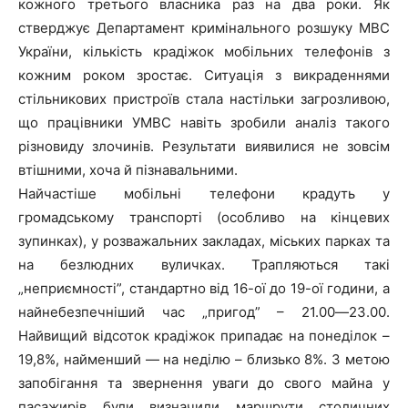
кожного третього власника раз на два роки. Як
стверджує Департамент кримінального розшуку МВС
України, кількість крадіжок мобільних телефонів з
кожним роком зростає. Ситуація з викраденнями
стільникових пристроїв стала настільки загрозливою,
що працівники УМВС навіть зробили аналіз такого
різновиду злочинів. Результати виявилися не зовсім
втішними, хоча й пізнавальними.
Найчастіше мобільні телефони крадуть у
громадському транспорті (особливо на кінцевих
зупинках), у розважальних закладах, міських парках та
на безлюдних вуличках. Трапляються такі
„неприємності”, стандартно від 16-ої до 19-ої години, а
найнебезпечніший час „пригод” – 21.00―23.00.
Найвищий відсоток крадіжок припадає на понеділок –
19,8%, найменший ― на неділю – близько 8%. З метою
запобігання та звернення уваги до свого майна у
пасажирів були визначили маршрути столичних