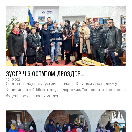
ЗУСТРІЧ З ОСТАПОМ ДРОЗДОВ...
19.10.2021
Сьогодні відбулась зустріч - діалог із Остапом Дроздовим у
Копичинецькій бібліотеці для дорослих. Говорили не про прості
буденні речі, а про самоіден...