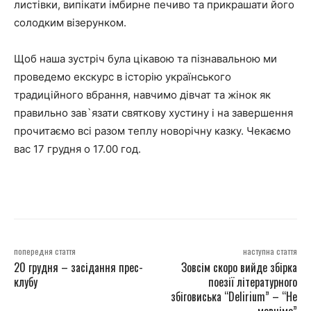
листівки, випікати імбирне печиво та прикрашати його
солодким візерунком.
Щоб наша зустріч була цікавою та пізнавальною ми
проведемо екскурс в історію українського
традиційного вбрання, навчимо дівчат та жінок як
правильно зав`язати святкову хустину і на завершення
прочитаємо всі разом теплу новорічну казку. Чекаємо
вас 17 грудня о 17.00 год.
попередня стаття
наступна стаття
20 грудня – засідання прес-
Зовсім скоро вийде збірка
клубу
поезії літературного
збіговиська “Delirium” – “Не
мовчімо”