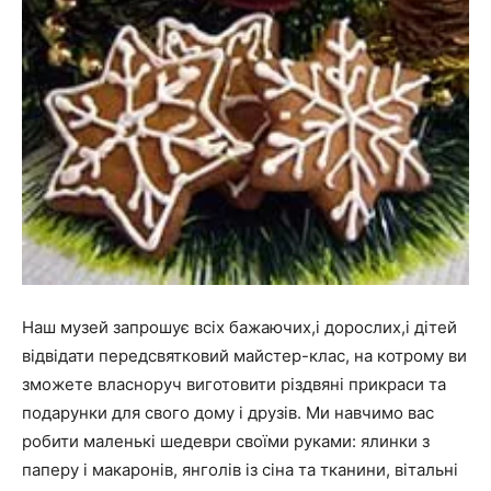
Наш музей запрошує всіх бажаючих,і дорослих,і дітей
відвідати передсвятковий майстер-клас, на котрому ви
зможете власноруч виготовити різдвяні прикраси та
подарунки для свого дому і друзів. Ми навчимо вас
робити маленькі шедеври своїми руками: ялинки з
паперу і макаронів, янголів із сіна та тканини, вітальні