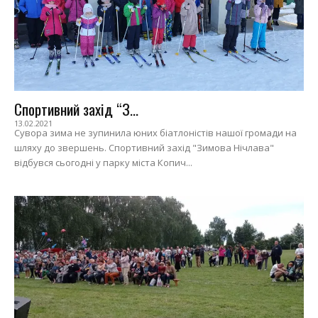
Спортивний захід “З...
13.02.2021
Сувора зима не зупинила юних біатлоністів нашої громади на
шляху до звершень. Спортивний захід "Зимова Нічлава"
відбувся сьогодні у парку міста Копич...