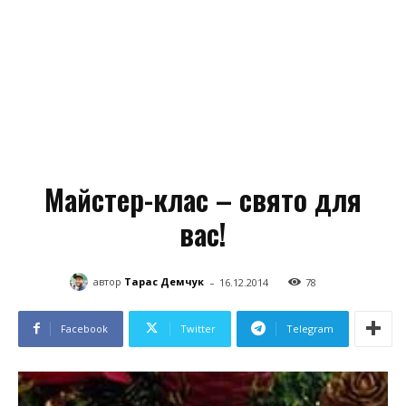
Майстер-клас – свято для
вас!
-
автор
Тарас Демчук
16.12.2014
78
Facebook
Twitter
Telegram