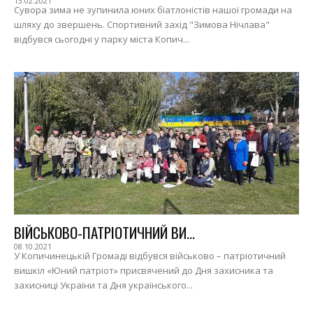
13.02.2021
Сувора зима не зупинила юних біатлоністів нашої громади на
шляху до звершень. Спортивний захід "Зимова Нічлава"
відбувся сьогодні у парку міста Копич...
ВІЙСЬКОВО-ПАТРІОТИЧНИЙ ВИ...
08.10.2021
У Копичинецькій Громаді відбувся військово – патріотичний
вишкіл «Юний патріот» присвячений до Дня захисника та
захисниці України та Дня українського...