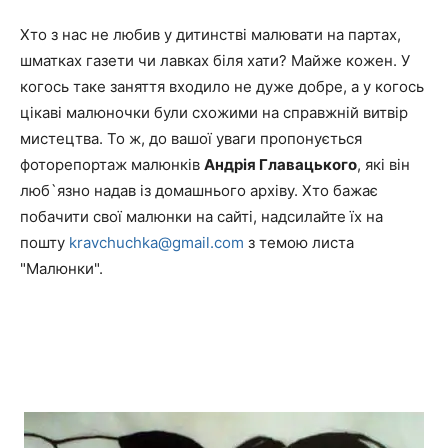
Хто з нас не любив у дитинстві малювати на партах,
шматках газети чи лавках біля хати? Майже кожен. У
когось таке заняття входило не дуже добре, а у когось
цікаві малюночки були схожими на справжній витвір
мистецтва. То ж, до вашої уваги пропонується
фоторепортаж малюнків
Андрія Главацького
, які він
люб`язно надав із домашнього архіву. Хто бажає
побачити свої малюнки на сайті, надсилайте їх на
пошту
kravchuchka@gmail.com
з темою листа
"Малюнки".