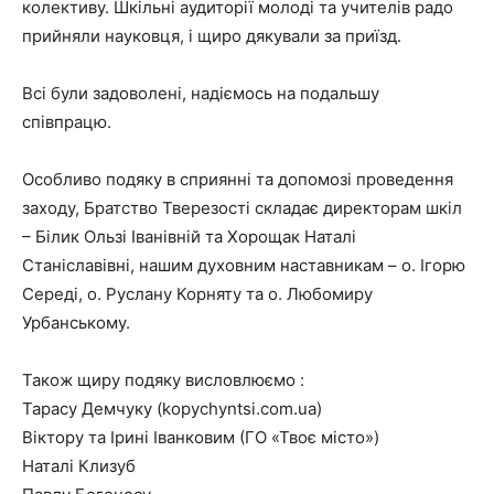
колективу. Шкільні аудиторії молоді та учителів радо
прийняли науковця, і щиро дякували за приїзд.
Всі були задоволені, надіємось на подальшу
співпрацю.
Особливо подяку в сприянні та допомозі проведення
заходу, Братство Тверезості складає директорам шкіл
– Білик Ользі Іванівній та Хорощак Наталі
Станіславівні, нашим духовним наставникам – о. Ігорю
Середі, о. Руслану Корняту та о. Любомиру
Урбанському.
Також щиру подяку висловлюємо :
Тарасу Демчуку (kopychyntsi.com.ua)
Віктору та Ірині Іванковим (ГО «Твоє місто»)
Наталі Клизуб