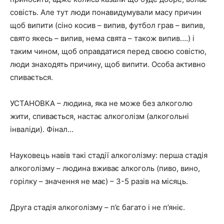
совість. Але тут люди понавидумували масу причин
щоб випити (сіно косив – випив, футбол грав – випив,
свято якесь – випив, нема свята – також випив….) і
таким чином, щоб оправдатися перед своєю совістю,
люди знаходять причину, щоб випити. Особа активно
спивається.
УСТАНОВКА – людина, яка не може без алкоголю
жити, спивається, настає алкоголізм (алкогольні
інваліди). Фінал…
Науковець навів такі стадії алкоголізму: перша стадія
алкоголізму – людина вживає алкоголь (пиво, вино,
горілку – значення не має) – 3-5 разів на місяць.
Друга стадія алкоголізму – п’є багато і не п’яніє.