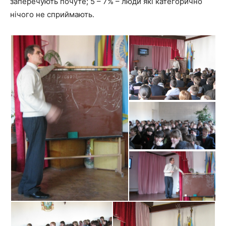
заперечують почуте; 5 – 7% – люди які категорично
нічого не сприймають.