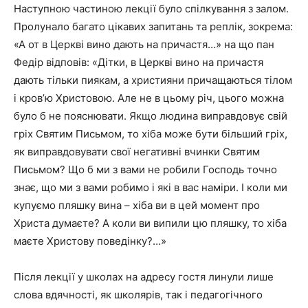
Наступною частиною лекції було спілкування з залом.
Пролунало багато цікавих запитань та реплік, зокрема:
«А от в Церкві вино дають на причастя…» на що пан
Федір відповів: «Дітки, в Церкві вино на причастя
дають тільки пиякам, а християни причащаються тілом
і кров’ю Христовою. Але не в цьому річ, цього можна
було б не пояснювати. Якщо людина виправдовує свій
гріх Святим Письмом, то хіба може бути більший гріх,
як виправдовувати свої негативні вчинки Святим
Письмом? Що б ми з вами не робили Господь точно
знає, що ми з вами робимо і які в вас наміри. І коли ми
купуємо пляшку вина – хіба ви в цей момент про
Христа думаєте? А коли ви випили цю пляшку, то хіба
маєте Христову поведінку?…»
Після лекції у школах на адресу гостя линули лише
слова вдячності, як школярів, так і педагогічного