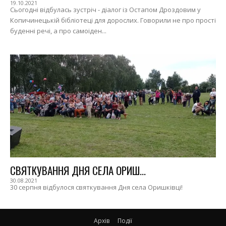
19.10.2021
Сьогодні відбулась зустріч - діалог із Остапом Дроздовим у
Копичинецькій бібліотеці для дорослих. Говорили не про прості
буденні речі, а про самоіден...
СВЯТКУВАННЯ ДНЯ СЕЛА ОРИШ...
30.08.2021
30 серпня відбулося святкування Дня села Оришківці!
Архів
Події