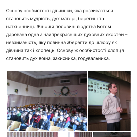
Основу особистості дівчинки, яка розвивається
становить мудрість, дух матері, берегині та
натхненниці. Жіночій половині людства Богом
дарована одна з найпрекрасніших духовних якостей –
незайманість, яку повинна зберегти до шлюбу як
дівчина так і хлопець. Основу ж особистості хлопця
становить дух воїна, захисника, годувальника.