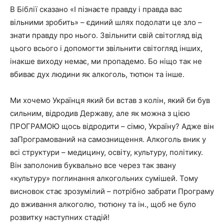
В Біблії сказано «І пізнаєте правду і правда вас
вільними зробить» – єдиний шлях подолати це зло –
знати правду про нього. Звільнити свій світогляд від
цього всього і допомогти звільнити світогляд інших,
інакше виходу немає, ми пропадемо. Бо ніщо так не
вбиває дух людини як алкоголь, тютюн та інше.
Ми хочемо Українця який би встав з колін, який би був
сильним, відродив Державу, але як можна з цією
ПРОГРАМОЮ щось відродити – сімю, Україну? Адже він
заПрограмований на самознищення. Алкоголь вник у
всі структури – медицину, освіту, культуру, політику.
Він заполонив буквально все через так звану
«культуру» поглинання алкогольних сумішей. Тому
висновок стає зрозумілий – потрібно забрати Програму
до вживання алкоголю, тютюну та ін., щоб не було
розвитку наступних стадій!