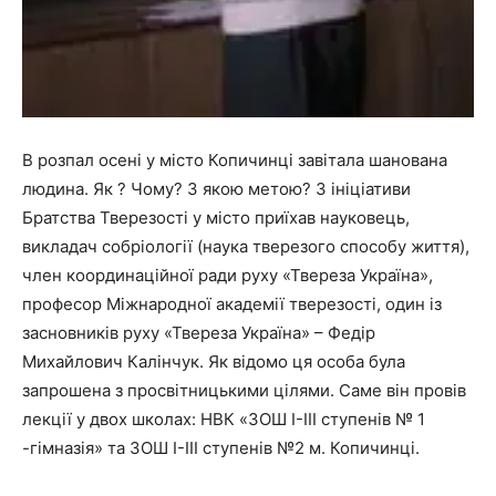
В розпал осені у місто Копичинці завітала шанована
людина. Як ? Чому? З якою метою? З ініціативи
Братства Тверезості у місто приїхав науковець,
викладач собріології (наука тверезого способу життя),
член координаційної ради руху «Твереза Україна»,
професор Міжнародної академії тверезості, один із
засновників руху «Твереза Україна» – Федір
Михайлович Калінчук. Як відомо ця особа була
запрошена з просвітницькими цілями. Саме він провів
лекції у двох школах: НВК «ЗОШ І-ІІІ ступенів № 1
-гімназія» та ЗОШ І-ІІІ ступенів №2 м. Копичинці.