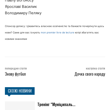
Павлу Богоносу
Ярославі Василик
Володимиру Пеляку
Спонсор допису: Цікавитесь власною освіченістю та бажаєте почерпнути щось
нове? Саме для вас існують
mon premier livre de lecture
котрі збагатять вас
новими знаннями
попередня стаття
наступна стаття
Знову футбол
Дочка свого народу
СХОЖІ НОВИНИ
Тренінг “Муніципаль...