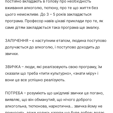
постійно вкладають в голову про необхідність
вживання алкоголю, тютюну, про те що життя без
цього неможливе. До 3 – 5 років закладається
програма. Професор навів цікаві приклади про те, як
саме дітям закладається така програма ще змалку.
ЗАЛУЧЕННЯ – є наступним етапом, людина поступово
долучається до алкоголю, і поступово доходить до
звички.
ЗВИЧКА – люди, які реалізовують свою програму, їм
сказали що треба «пити культурно», «знати міру» і
вони це все успішно реалізують.
ПОТРЕБА – розуміють що шкідливі звички це погано,
виявляє, що він обманутий, що нічого доброго
алкогольна, тютюнова, наркотична… звичка йому не
приносить, адже колись казали що буде добре; волає