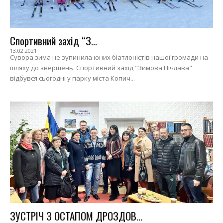
Спортивний захід “З...
13.02.2021
Сувора зима не зупинила юних біатлоністів нашої громади на
шляху до звершень. Спортивний захід "Зимова Нічлава"
відбувся сьогодні у парку міста Копич...
ЗУСТРІЧ З ОСТАПОМ ДРОЗДОВ...