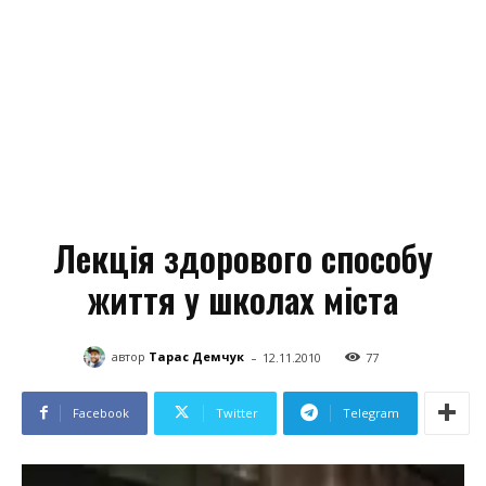
Лекція здорового способу
життя у школах міста
-
автор
Тарас Демчук
12.11.2010
77
Facebook
Twitter
Telegram