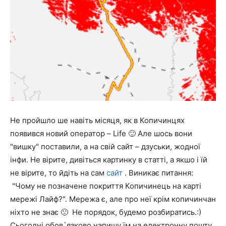
Не пройшло ше навіть місяця, як в Копичинцях
появився новий оператор – Life 🙂 Але шось вони
"вишку" поставили, а на свій сайт – дзуськи, жодної
інфи. Не вірите, дивіться картинку в статті, а якшо і їй
не вірите, то йдіть на сам
сайт
. Виникає питання:
"Чому не позначене покриття Копичинець на карті
мережі Лайф?". Мережа є, але про неї крім копичинчан
ніхто не знає 🙁 Не порядок, будемо розбиратись.:)
Сьогодні обов`язково напишу їм на електронну пошту,