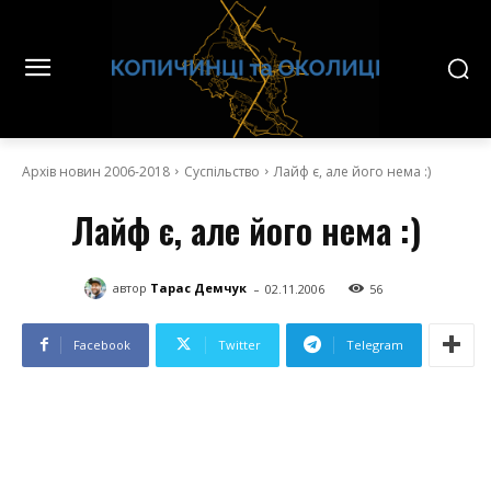
Архів новин 2006-2018
Суспільство
Лайф є, але його нема :)
Лайф є, але його нема :)
-
автор
Тарас Демчук
02.11.2006
56
Facebook
Twitter
Telegram