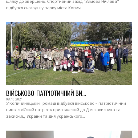
шляху до звершень. Спортивний захід "Зимова Нічлава"
відбувся сьогодні у парку міста Копич...
ВІЙСЬКОВО-ПАТРІОТИЧНИЙ ВИ...
08.10.2021
У Копичинецькій Громаді відбувся військово – патріотичний
вишкіл «Юний патріот» присвячений до Дня захисника та
захисниці України та Дня українського...