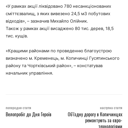
«У рамках акції ліквідовано 780 несанкціонованих
сміттєзвалищ, з яких вивезено 24,5 м3 побутових
відходів», – зазначив Михайло Олійник.
Також у рамках акції висаджено 80 тис. дерев, 18,5
тис. кущів.
«Кращими районами по проведенню благоустрою
визначено м. Кременець, м. Копичинці Гусятинського
району та Чортківський район», – констатував
начальник управління.
попередня стаття
наступна стаття
Велопробіг до Дня Героїв
Об’їздну дорогу в Копичинцях
ремонтують за євро-
технологіями