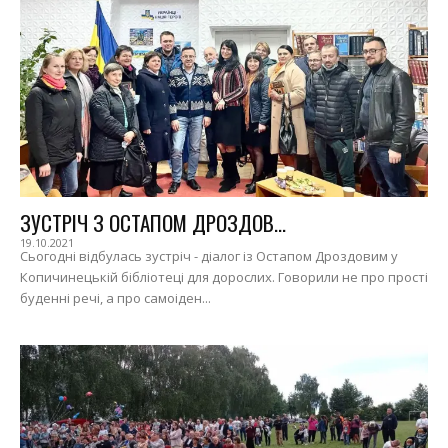
ЗУСТРІЧ З ОСТАПОМ ДРОЗДОВ...
19.10.2021
Сьогодні відбулась зустріч - діалог із Остапом Дроздовим у
Копичинецькій бібліотеці для дорослих. Говорили не про прості
буденні речі, а про самоіден...