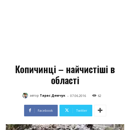
Копичинці – найчистіші в
області
-
автор
Тарас Демчук
07.06.2016
62
Facebook
Twitter