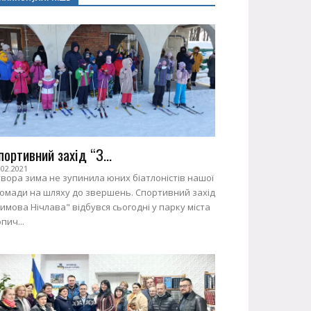
портивний захід “З...
.02.2021
вора зима не зупинила юних біатлоністів нашої
ромади на шляху до звершень. Спортивний захід
имова Нічлава" відбувся сьогодні у парку міста
пич...