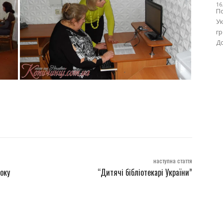
16
П
У
гр
До
наступна стаття
оку
“Дитячі бібліотекарі України”