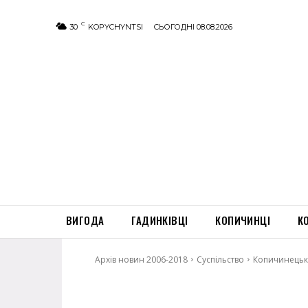
C
30
KOPYCHYNTSI
СЬОГОДНІ 08.08.2026
ВИГОДА
ГАДИНКІВЦІ
КОПИЧИНЦІ
К
Архів новин 2006-2018
Суспільство
Копичинецькі