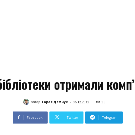
бібліотеки отримали комп’
-
автор
Тарас Демчук
06.12.2012
36
Facebook
Twitter
Telegram