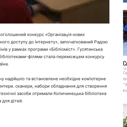
в оголошений конкурс «Організація нових
ьного доступу до Інтернету», започаткований Радою
нів у рамках програми «Бібліоміст». Гусятинська
 бібліотеками-філями стала переможцем конкурсу
С
аїна.
13
Су
ону надійшло та встановлене необхідне ком’ютерне
г
"З
интери. сканери, набори обладнання для створення
Ко
 технічні засоби отримали Копичинецька бібліотека
 для дітей.