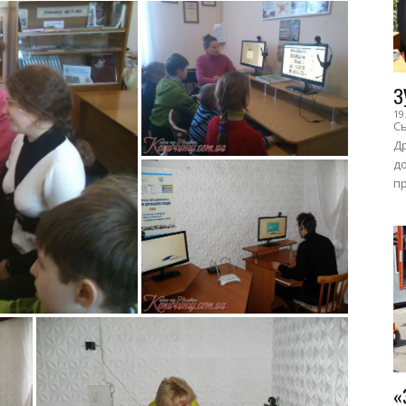
З
19
Сь
Др
до
пр
«