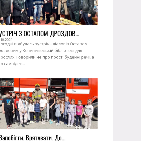
УСТРІЧ З ОСТАПОМ ДРОЗДОВ...
.10.2021
огодні відбулась зустріч - діалог із Остапом
оздовим у Копичинецькій бібліотеці для
рослих. Говорили не про прості буденні речі, а
о самоіден...
Запобігти. Врятувати. До...