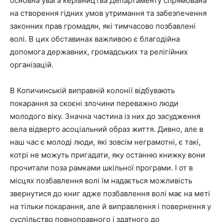
основна увага керівництва Департаменту спрямована
на створення гідних умов утримання та забезпечення
законних прав громадян, які тимчасово позбавлені
волі. В цих обставинах важливою є благодійна
допомога державних, громадських та релігійних
організацій.
В Копичинській виправній колонії відбувають
покарання за скоєні злочини переважно люди
молодого віку. Значна частина із них до засудження
вела відверто асоціальний образ життя. Дивно, але в
наш час є молоді люди, які зовсім неграмотні, є такі,
котрі не можуть пригадати, яку останню книжку вони
прочитали поза рамками шкільної програми. І от в
місцях позбавлення волі їм надається можливість
звернутися до книг адже позбавлення волі має на меті
на тільки покарання, але й виправлення і повернення у
суспільство повноправного і здатного до