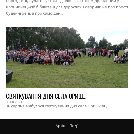
Сьогодні відбулась зустріч - діалог із Остапом Дроздовим у
Копичинецькій бібліотеці для дорослих. Говорили не про прості
буденні речі, а про самоіден...
СВЯТКУВАННЯ ДНЯ СЕЛА ОРИШ...
30.08.2021
30 серпня відбулося святкування Дня села Оришківці!
Архів
Події