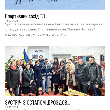
Спортивний захід “З...
13.02.2021
Сувора зима не зупинила юних біатлоністів нашої громади на
шляху до звершень. Спортивний захід "Зимова Нічлава"
відбувся сьогодні у парку міста Копич...
ЗУСТРІЧ З ОСТАПОМ ДРОЗДОВ...
19.10.2021