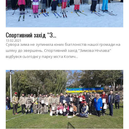
Спортивний захід “З...
13.02.2021
Сувора зима не зупинила юних біатлоністів нашої громади на
шляху до звершень. Спортивний захід "Зимова Нічлава"
відбувся сьогодні у парку міста Копич...