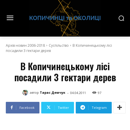
Архів новин 2006-2018
Суспільство
В Копичинецькому лісі
посадили 3 гектари дерев
В Копичинецькому лісі
посадили 3 гектари дерев
-
автор
Тарас Демчук
04.04.2011
97
Facebook
Twitter
Telegram