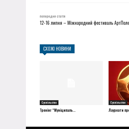
попередня стаття
12-16 липня – Міжнародний фестиваль АртПол
СХОЖІ НОВИНИ
Суспільство
Суспільство
Тренінг “Муніципаль...
Лауреати прем