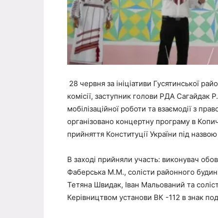
28 червня за ініціативи Гусятинської рай
комісії, заступник голови РДА Сагайдак Р.
мобілізаційної роботи та взаємодії з пр
організовано концертну програму в Копич
прийняття Конституції України під назвою 
В заході прийняли участь: виконувач обов’
Фаберська М.М., солісти районного буди
Тетяна Швидак, Іван Мальований та солі
Керівництвом установи ВК -112 в знак под