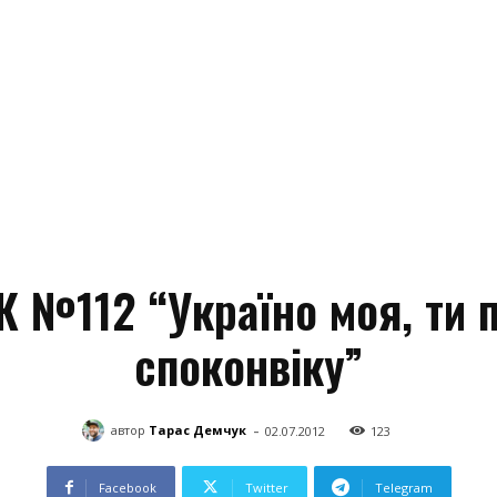
К №112 “Україно моя, ти п
споконвіку”
-
автор
Тарас Демчук
02.07.2012
123
Facebook
Twitter
Telegram