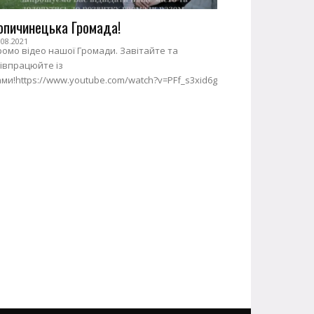
опичинецька Громада!
.08.2021
омо відео нашої Громади. Завітайте та
івпрацюйте із
ми!https://www.youtube.com/watch?v=PFf_s3xid6g