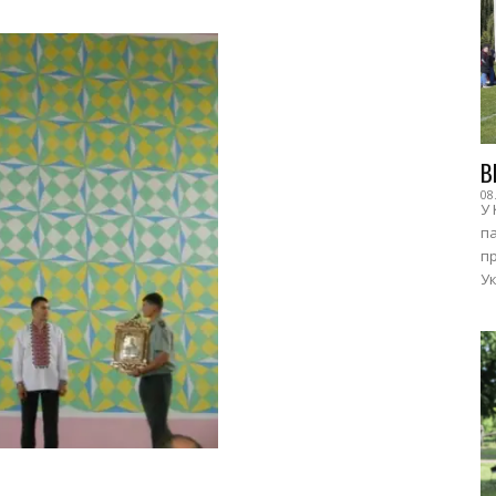
В
08
У 
п
пр
Ук