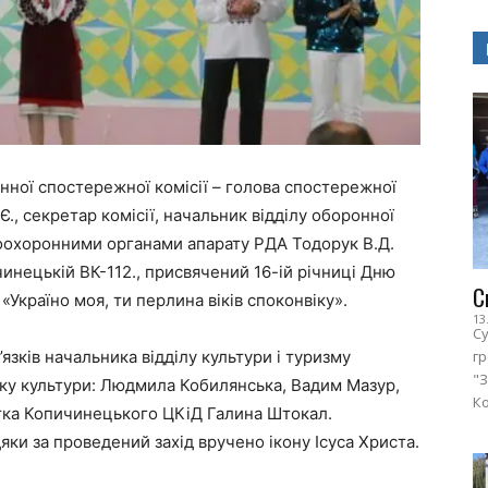
онної спостережної комісії – голова спостережної
Є., секретар комісії, начальник відділу оборонної
авоохоронними органами апарату РДА Тодорук В.Д.
инецькій ВК-112., присвячений 16-ій річниці Дню
С
«Україно моя, ти перлина віків споконвіку».
13
Су
язків начальника відділу культури і туризму
г
"З
нку культури: Людмила Кобилянська, Вадим Мазур,
Ко
стка Копичинецького ЦКіД Галина Штокал.
яки за проведений захід вручено ікону Ісуса Христа.