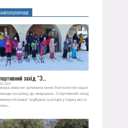
НАЙПОПУЛЯРНІШЕ
портивний захід “З...
.02.2021
вора зима не зупинила юних біатлоністів нашої
ромади на шляху до звершень. Спортивний захід
имова Нічлава" відбувся сьогодні у парку міста
пич...