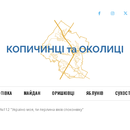
ОТІВКА
МАЙДАН
ОРИШКІВЦІ
ЯБЛУНІВ
СУХОС
№112 "Україно моя, ти перлина віків споконвіку"