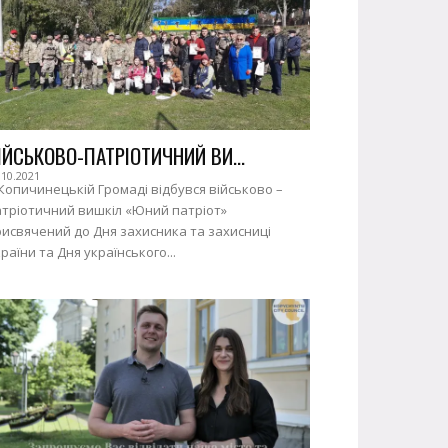
ІЙСЬКОВО-ПАТРІОТИЧНИЙ ВИ...
.10.2021
Копичинецькій Громаді відбувся військово –
атріотичний вишкіл «Юний патріот»
исвячений до Дня захисника та захисниці
раїни та Дня українського...