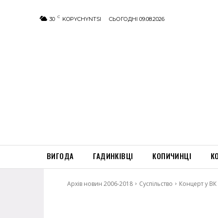
C
30
KOPYCHYNTSI
СЬОГОДНІ 09.08.2026
ВИГОДА
ГАДИНКІВЦІ
КОПИЧИНЦІ
К
Архів новин 2006-2018
Суспільство
Концерт у ВК 