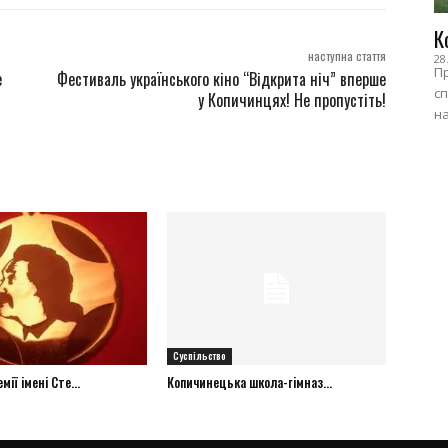
К
наступна стаття
28
Пр
е
Фестиваль українського кіно “Відкрита ніч” вперше
сп
у Копичинцях! Не пропустіть!
на
Суспільство
ії імені Сте...
Копичинецька школа-гімназ...