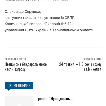
Олександр Окрушко,
заступник начальника установи із СВПР
Копичинської виправної колонії (№112)
управління ДПтС України в Тернопільській області
попередня стаття
наступна стаття
Незнайома бандероль може
24 травня – 115 років храму
нести загрозу
св.Миколая
СХОЖІ НОВИНИ
Тренінг “Муніципаль...