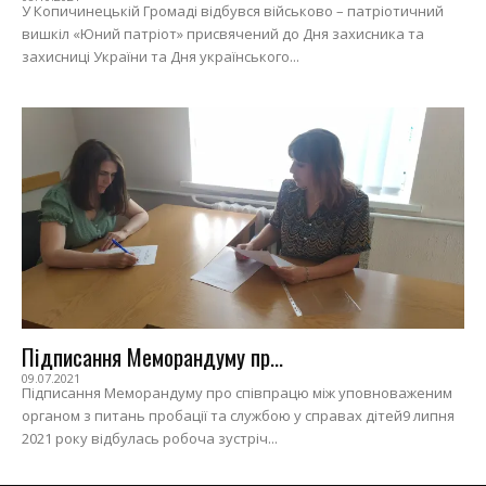
У Копичинецькій Громаді відбувся військово – патріотичний
вишкіл «Юний патріот» присвячений до Дня захисника та
захисниці України та Дня українського...
Підписання Меморандуму пр...
09.07.2021
Підписання Меморандуму про співпрацю між уповноваженим
органом з питань пробації та службою у справах дітей9 липня
2021 року відбулась робоча зустріч...