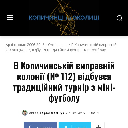
Архів новин 2006-2018
Суспільство
В Копичинській виправній
колонії (№ 112) відбувся традиційний турнір з міні-футболу
В Копичинській виправній
колонії (№ 112) відбувся
традиційний турнір з міні-
футболу
-
автор
Тарас Демчук
18.05.2015
78
Facebook
Twitter