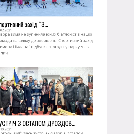
портивний захід “З...
.02.2021
вора зима не зупинила юних біатлоністів нашої
ромади на шляху до звершень. Спортивний захід
имова Нічлава" відбувся сьогодні у парку міста
пич...
УСТРІЧ З ОСТАПОМ ДРОЗДОВ...
.10.2021
огодні відбулась зустріч - діалог із Остапом