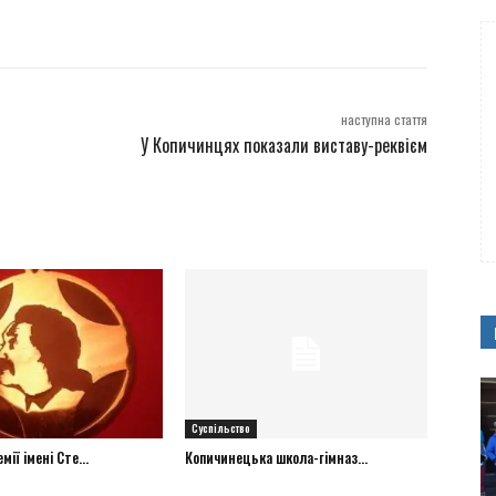
наступна стаття
У Копичинцях показали виставу-реквієм
Суспільство
ії імені Сте...
Копичинецька школа-гімназ...