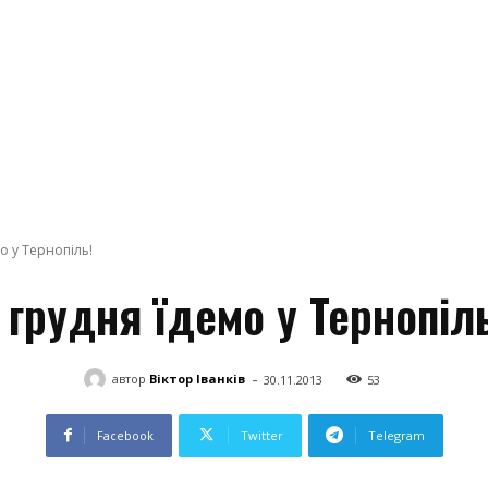
о у Тернопіль!
 грудня їдемо у Тернопіл
-
автор
Віктор Іванків
30.11.2013
53
Facebook
Twitter
Telegram