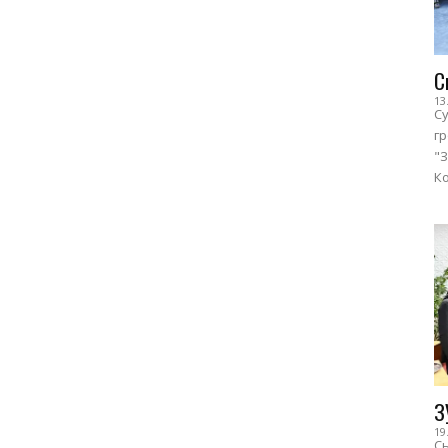
С
13
Су
г
"З
Ко
З
19
Сь