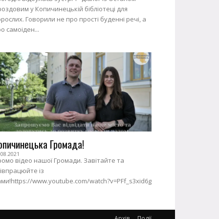
оздовим у Копичинецькій бібліотеці для
рослих. Говорили не про прості буденні речі, а
о самоіден...
опичинецька Громада!
.08.2021
омо відео нашої Громади. Завітайте та
івпрацюйте із
ми!https://www.youtube.com/watch?v=PFf_s3xid6g
Архів
Події