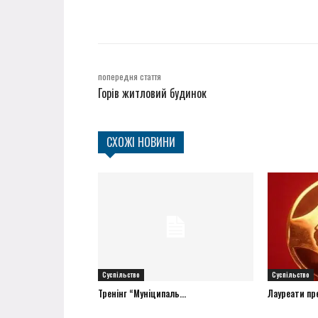
попередня стаття
Горів житловий будинок
СХОЖІ НОВИНИ
Суспільство
Суспільство
Тренінг “Муніципаль...
Лауреати прем