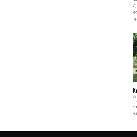
Др
до
пр
К
28
Пр
сп
на