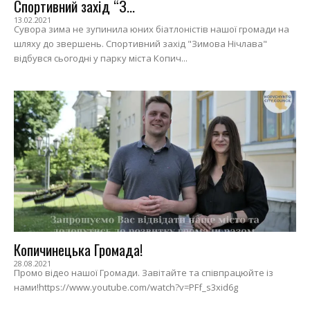
Спортивний захід “З...
13.02.2021
Сувора зима не зупинила юних біатлоністів нашої громади на
шляху до звершень. Спортивний захід "Зимова Нічлава"
відбувся сьогодні у парку міста Копич...
Копичинецька Громада!
28.08.2021
Промо відео нашої Громади. Завітайте та співпрацюйте із
нами!https://www.youtube.com/watch?v=PFf_s3xid6g