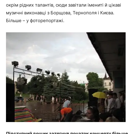
окрім рідних талантів, сюди завітали імениті й цікаві
музичні виконавці з Борщова, Тернополя і Києва.
Більше – у фоторепортажі.
Підступний дощик затягнув початок концерту більше