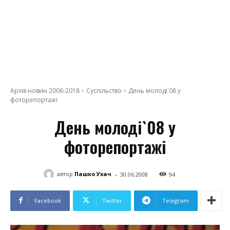
Архів новин 2006-2018
Суспільство
День молоді`08 у
фоторепортажі
День молоді`08 у
фоторепортажі
-
автор
Пашко Ухач
30.06.2008
94
Facebook
Twitter
Telegram