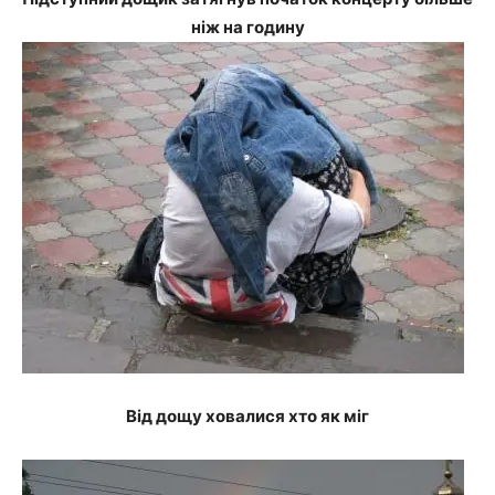
ніж на годину
Від дощу ховалися хто як міг