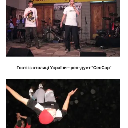
Гості із столиці України – реп-дует "СенСар"