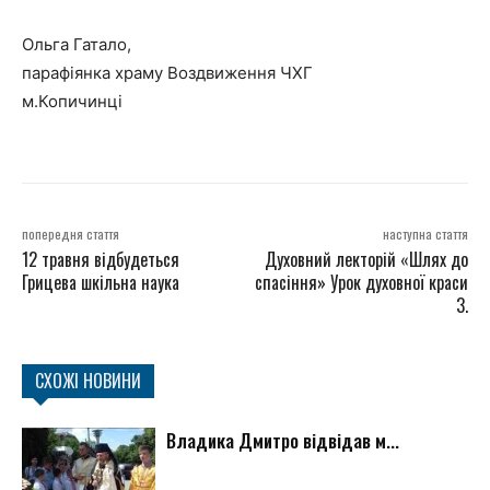
Ольга Гатало,
парафіянка храму Воздвиження ЧХГ
м.Копичинці
попередня стаття
наступна стаття
12 травня відбудеться
Духовний лекторій «Шлях до
Грицева шкільна наука
спасіння» Урок духовної краси
3.
СХОЖІ НОВИНИ
Владика Дмитро відвідав м...