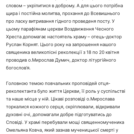
словом – укріпитися в доброму. А для цього потрібна
щира і постійна молитва, прохання до Всевишнього
про ласку витривання гідного проведеня посту. У
цьому парафіянам церкви Воздвиження Чесного
Хреста допомагає настоятель храму – отець-доктор
Руслан Корнят. Цього року на запрошення нашого
священика великопісні реколекції з 18 по 20 квітня
проводив о.Мирослав Думич, доктор літургійного
богослов’я.
Головною темою повчальних проповідей отця-
реколектанта було життя Церкви, її роль у суспільстві
та наше місце у ній. Цікаві розповіді о.Мирослава
торкалися кожного серця, скріплювали, відкривали
духовні очі, допомагали добре підготуватись до
Сповіді. У храмі перебували мощі священномученика
Омельяна Ковча, який зазнав мученицької смерті у