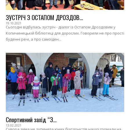
ЗУСТРІЧ З ОСТАПОМ ДРОЗДОВ...
19.10.2021
Сьогодні відбулась зустріч - діалог із Остапом Дроздовим у
Копичинецькій бібліотеці для дорослих. Говорили не про прості
буденні речі, а про самоіден...
Спортивний захід “З...
13.02.2021
Сувора зима не зупинила юних біатлоністів нашої громади на