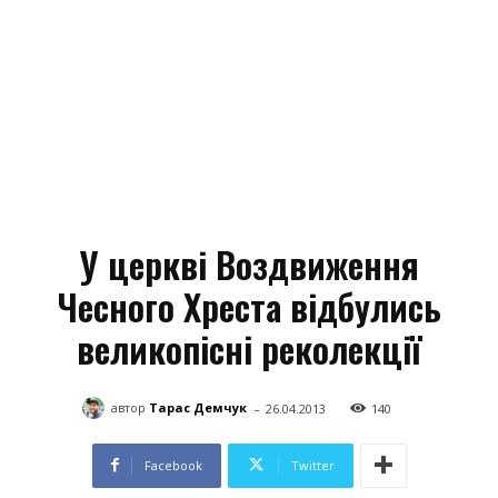
У церкві Воздвиження
Чесного Хреста відбулись
великопісні реколекції
-
автор
Тарас Демчук
26.04.2013
140
Facebook
Twitter