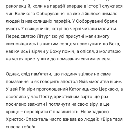
реколекцій, коли на парафії вперше в історії служився
чин Великого Соборування, на яке зійшлося чимало
людей із навколишніх парафій. У Соборуванні брали
участь 7 священиків, котрі по черзі читали молитви.
Перед святою Літургією усі присутні мали змогу
висповідатись і з чистим серцем приступити до Бога,
надіючись і вірячи у Божу поміч, а опісля, з молитвою
на устах приступити до помазання святим єлеєм.
Однак, слід пам’ятати, що людину зцілює не саме
помазання, а як говорить апостол Яків «молитва віри».
У цей Рік віри проголошений Католицькою Церквою, а
особливо у час Посту, християнам варто ще раз
посилено зважити і поглянути на свою віру, а ще
краще – перевірити її правдивість. Невипадково
Христос-Спаситель часто взивав до людей: «Віра твоя
спасла тебе!»