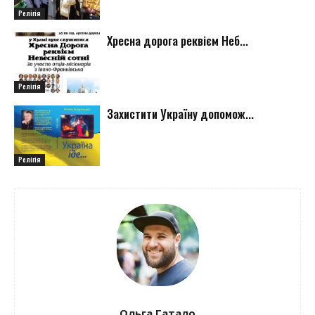
Релігія
Хресна дорога реквієм Неб...
Релігія
Захистити Україну допомож...
Релігія
Ольга Гатало