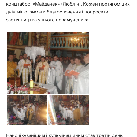
концтаборі «Майданек» (Люблін). Кожен протягом цих
днів міг отримати благословення і попросити
заступництва у цього новомученика.
Найочікуванішим і кульмінаційним став третій день