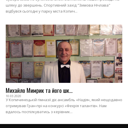
шляху до звершень. Спортивний захід "Зимова Нічлава"
відбувся сьогодні у парку міста Копич...
Михайло Мимрик та його шк...
10.03.2020
У Копичинецькій гімназії діє ансамбль «Надія», який нещодавно
отримував Гран-прі на конкурсі «Феєрія талантів». Нам
вдалось поспілкуватись з керівник...