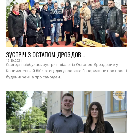
ЗУСТРІЧ З ОСТАПОМ ДРОЗДОВ...
19.10.2021
Сьогодні відбулась зустріч - діалог із Остапом Дроздовим у
Копичинецькій бібліотеці для дорослих. Говорили не про прості
буденні речі, а про самоіден...