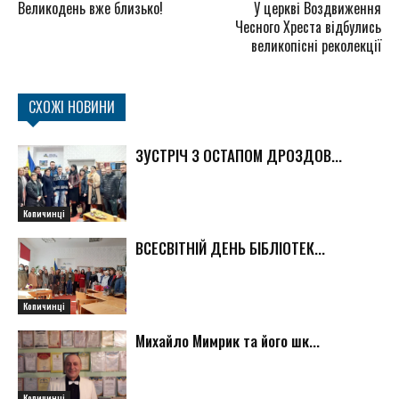
Великодень вже близько!
У церкві Воздвиження
Чесного Хреста відбулись
великопісні реколекції
СХОЖІ НОВИНИ
ЗУСТРІЧ З ОСТАПОМ ДРОЗДОВ...
Копичинці
ВСЕСВІТНІЙ ДЕНЬ БІБЛІОТЕК...
Копичинці
Михайло Мимрик та його шк...
Копичинці