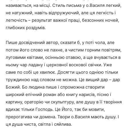
називається, на місці. Стиль письма у о.Василя легкий,
не натужний, навіть відпружуючий, але ця легкість і
летючість – результат важкої праці, безсонних ночей,
глибоких роздумів.
Пише досвідчений автор, сказати б, у поті чола, але
потом його слово не пахне, а чистим горним повітрям,
луговими квітами, осінньою отавою, а ще вчувається в
ньому чар ладану і церковної воскової свічки. Уже
саме по собі це хвилює. Досягти цього однією тільки
труждиною над словом не можна. Це вищий дар – дар
Божий. Бо людина пише і спроможна створити
широкий епічний роман або книгу нарисів, пісню і
картину, ораторію чи скульптуру, але душу в її творіння
вдихає тільки Господь. Це Його, так би мовити,
прерогатива чи домена. Твори о.Василя мають душу. І
ця душа чиста, світла і сяйлива.