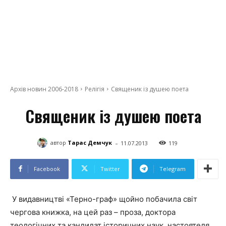
Архів новин 2006-2018
Релігія
Священик із душею поета
Священик із душею поета
-
автор
Тарас Демчук
11.07.2013
119
Facebook
Twitter
Telegram
У видавництві «Терно-граф» щойно побачила світ
чергова книжка, на цей раз – проза, доктора
теологічних та кандидат історичних наук, настоятеля