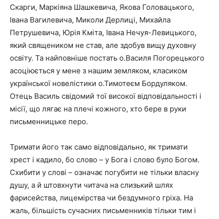
Скарги, Маркіяна Шашкевича, Якова Головацького,
Івана Вагилевича, Миколи Дерлиці, Михайла
Петрушевича, Юрія Кміта, Івана Нечуя-Левицького,
який священиком не став, але здобув вищу духовну
освіту. Та найповніше постать о.Василя Погорецького
асоціюється у мене з нашим земляком, класиком
української новелістики о.Тимотеєм Бордуляком.
Отець Василь свідомий тої високої відповідальності і
місії, що лягає на плечі кожного, хто бере в руки
письменницьке перо.
Тримати його так само відповідально, як тримати
хрест і кадило, бо слово – у Бога і слово було Богом.
Схибити у слові – означає погубити не тільки власну
душу, а й штовхнути читача на слизький шлях
фарисейства, лицемірства чи бездумного гріха. На
жаль, більшість сучасних письменників тільки тим і