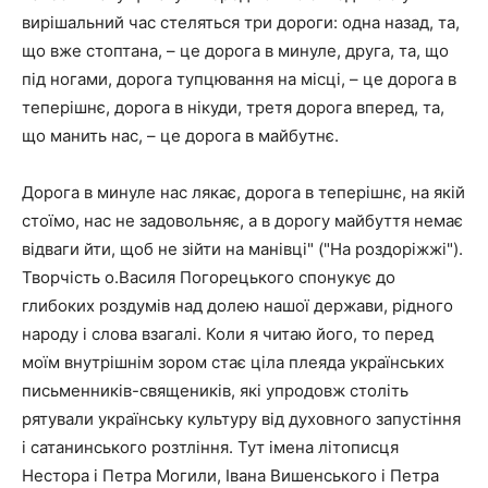
вирішальний час стеляться три дороги: одна назад, та,
що вже стоптана, – це дорога в минуле, друга, та, що
під ногами, дорога тупцювання на місці, – це дорога в
теперішнє, дорога в нікуди, третя дорога вперед, та,
що манить нас, – це дорога в майбутнє.
Дорога в минуле нас лякає, дорога в теперішнє, на якій
стоїмо, нас не задовольняє, а в дорогу майбуття немає
відваги йти, щоб не зійти на манівці" ("На роздоріжжі").
Творчість о.Василя Погорецького спонукує до
глибоких роздумів над долею нашої держави, рідного
народу і слова взагалі. Коли я читаю його, то перед
моїм внутрішнім зором стає ціла плеяда українських
письменників-священиків, які упродовж століть
рятували українську культуру від духовного запустіння
і сатанинського розтління. Тут імена літописця
Нестора і Петра Могили, Івана Вишенського і Петра