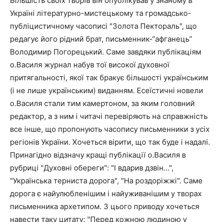
Більшість своїх творів він опублікував у знаному в
Україні літературно-мистецькому та громадсько-
публіцистичному часописі "Золота Пектораль", що
редагує його рідний брат, письменник-“афганець”
Володимир Погорецький. Саме завдяки публікаціям
о.Василя журнал набув тої високої духовної
притягальності, якої так бракує більшості українським
(і не лише українським) виданням. Есеїстичні новели
о.Василя стали тим камертоном, за яким головний
редактор, а з ним і читачі перевіряють на справжність
все інше, що пропонують часопису письменники з усіх
регіонів України. Хочеться вірити, що так буде і надалі.
Принагідно відзначу кращі публікації о.Василя в
рубриці "Духовні обереги": "І вдарив дзвін…",
"Українська терниста дорога", "На роздоріжжі". Саме
дорога є найулюбленішим і найуживанішим у творах
письменника архетипом. З цього приводу хочеться
навести таку цитату: "Перед кожною людиною у