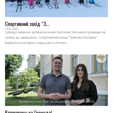
Спортивний захід “З...
13.02.2021
Сувора зима не зупинила юних біатлоністів нашої громади на
шляху до звершень. Спортивний захід "Зимова Нічлава"
відбувся сьогодні у парку міста Копич...
Копичинецька Громада!