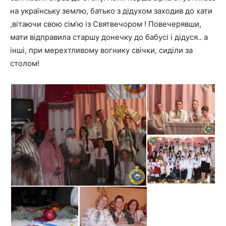
на українську землю, батько з дідухом заходив до хати
,вітаючи свою сім’ю із Святвечором ! Повечерявши,
мати відправила старшу донечку до бабусі і дідуся.. а
інші, при мерехтливому вогнику свічки, сиділи за
столом!