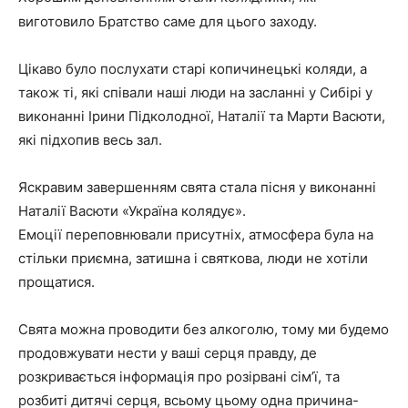
виготовило Братство саме для цього заходу.
Цікаво було послухати старі копичинецькі коляди, а
також ті, які співали наші люди на засланні у Сибірі у
виконанні Ірини Підколодної, Наталії та Марти Васюти,
які підхопив весь зал.
Яскравим завершенням свята стала пісня у виконанні
Наталії Васюти «Україна колядує».
Емоції переповнювали присутніх, атмосфера була на
стільки приємна, затишна і святкова, люди не хотіли
прощатися.
Свята можна проводити без алкоголю, тому ми будемо
продовжувати нести у ваші серця правду, де
розкривається інформація про розірвані сім’ї, та
розбиті дитячі серця, всьому цьому одна причина-