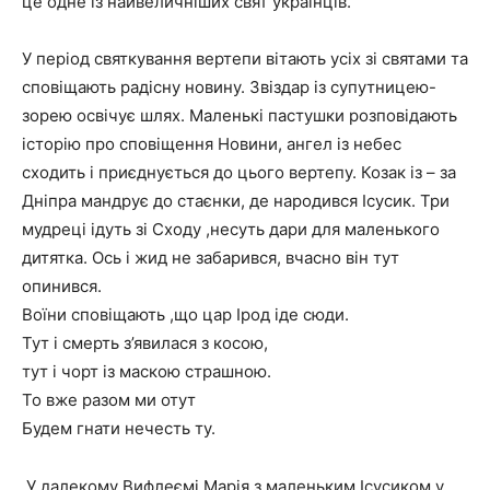
це одне із найвеличніших свят українців.
У період святкування вертепи вітають усіх зі святами та
сповіщають радісну новину. Звіздар із супутницею-
зорею освічує шлях. Маленькі пастушки розповідають
історію про сповіщення Новини, ангел із небес
сходить і приєднується до цього вертепу. Козак із – за
Дніпра мандрує до стаєнки, де народився Ісусик. Три
мудреці ідуть зі Сходу ,несуть дари для маленького
дитятка. Ось і жид не забарився, вчасно він тут
опинився.
Воїни сповіщають ,що цар Ірод іде сюди.
Тут і смерть з’явилася з косою,
тут і чорт із маскою страшною.
То вже разом ми отут
Будем гнати нечесть ту.
У далекому Вифлеємі Марія з маленьким Ісусиком у