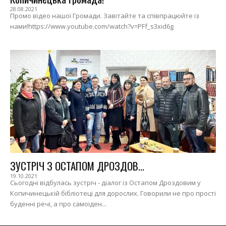
28.08.2021
Промо відео нашої Громади. Завітайте та співпрацюйте із
нами!https://www.youtube.com/watch?v=PFf_s3xid6g
ЗУСТРІЧ З ОСТАПОМ ДРОЗДОВ...
19.10.2021
Сьогодні відбулась зустріч - діалог із Остапом Дроздовим у
Копичинецькій бібліотеці для дорослих. Говорили не про прості
буденні речі, а про самоіден...