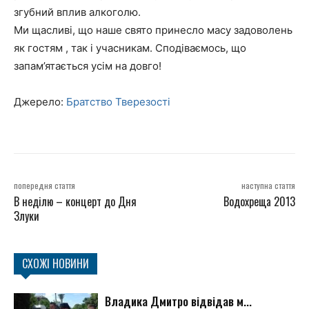
згубний вплив алкоголю.
Ми щасливі, що наше свято принесло масу задоволень
як гостям , так і учасникам. Сподіваємось, що
запам’ятається усім на довго!
Джерело:
Братство Тверезості
попередня стаття
наступна стаття
В неділю – концерт до Дня
Водохреща 2013
Злуки
СХОЖІ НОВИНИ
Владика Дмитро відвідав м...