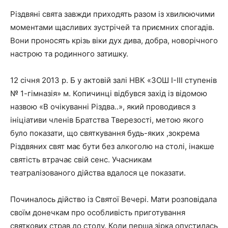
Різдвяні свята завжди приходять разом із хвилюючими
моментами щасливих зустрічей та приємних спогадів.
Вони проносять крізь віки дух дива, добра, новорічного
настрою та родинного затишку.
12 січня 2013 р. Б у актовій залі НВК «ЗОШ І-ІІІ ступенів
№ 1-гімназія» м. Копичинці відбувся захід із відомою
назвою «В очікуванні Різдва..», який проводився з
ініціативи членів Братства Тверезості, метою якого
було показати, що святкування будь-яких ,зокрема
Різдвяних свят має бути без алкоголю на столі, інакше
святість втрачає свій сенс. Учасникам
театралізованого дійства вдалося це показати.
Починалось дійство із Святої Вечері. Мати розповідала
своїм донечкам про особливість приготування
святкових страв до столу. Коли перша зірка опустилась