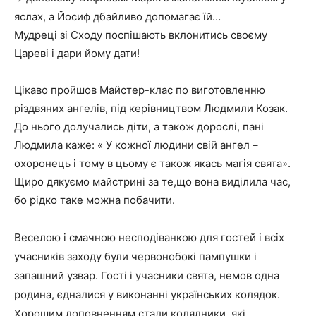
яслах, а Йосиф дбайливо допомагає їй…
Мудреці зі Сходу поспішають вклонитись своєму
Цареві і дари йому дати!
Цікаво пройшов Майстер-клас по виготовленню
різдвяних ангелів, під керівництвом Людмили Козак.
До нього долучались діти, а також дорослі, пані
Людмила каже: « У кожної людини свій ангел –
охоронець і тому в цьому є також якась магія свята».
Щиро дякуємо майстрині за те,що вона виділила час,
бо рідко таке можна побачити.
Веселою і смачною несподіванкою для гостей і всіх
учасників заходу були червонобокі пампушки і
запашний узвар. Гості і учасники свята, немов одна
родина, єдналися у виконанні українських колядок.
Хорошим доповненням стали колядники, які