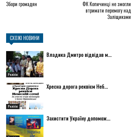
Збори громадян
ФК Копичинці не змогли
втримати перемогу над
Заліщиками
СХОЖІ НОВИНИ
Владика Дмитро відвідав м...
Релігія
Хресна дорога реквієм Неб...
Релігія
Захистити Україну допомож...