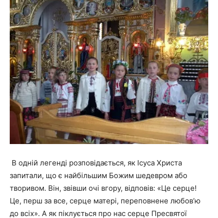
В одній легенді розповідається, як Ісуса Христа
запитали, що є найбільшим Божим шедевром або
творивом. Він, звівши очі вгору, відповів: «Це серце!
Це, перш за все, серце матері, переповнене любов’ю
до всіх». А як піклується про нас серце Пресвятої