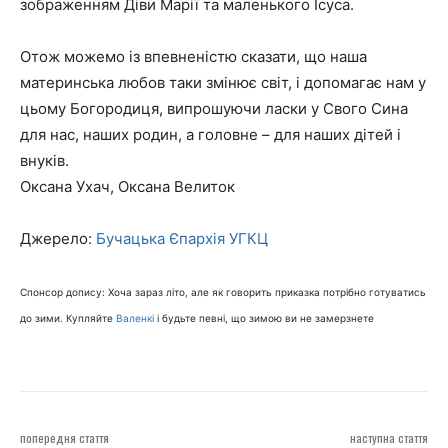
зображенням Діви Марії та маленького Ісуса.
Отож можемо із впевненістю сказати, що наша
материнська любов таки змінює світ, і допомагає нам у
цьому Богородиця, випрошуючи ласки у Свого Сина
для нас, наших родин, а головне – для наших дітей і
внуків.
Оксана Ухач, Оксана Велиток
Джерело:
Бучацька Єпархія УГКЦ
Спонсор допису: Хоча зараз літо, але як говорить приказка потрібно готуватись
до зими. Купляйте
Валенкі
і будьте певні, що зимою ви не замерзнете
попередня стаття
наступна стаття