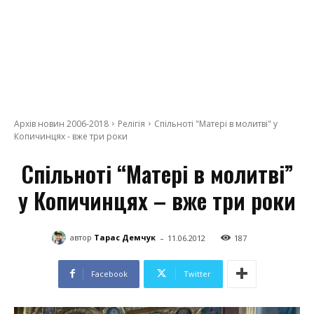
Архів новин 2006-2018
Релігія
Спільноті "Матері в молитві" у
Копичинцях - вже три роки
Спільноті “Матері в молитві”
у Копичинцях – вже три роки
-
автор
Тарас Демчук
11.06.2012
187
Facebook
Twitter