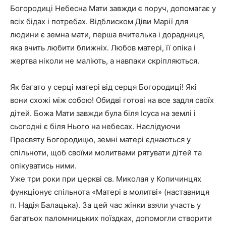
Богородиці Небесна Мати завжди є поруч, допомагає у
всіх бідах і потребах. Відблиском Діви Марії для
людини є земна мати, перша вчителька і дорадниця,
яка вчить любити ближніх. Любов матері, її опіка і
жертва ніколи не маліють, а навпаки скріпляються.
Як багато у серці матері від серця Богородиці! Які
вони схожі між собою! Обидві готові на все задля своїх
дітей. Божа Мати завжди була біля Ісуса на землі і
сьогодні є біля Нього на небесах. Наслідуючи
Пресвяту Богородицю, земні матері єднаються у
спільноти, щоб своїми молитвами рятувати дітей та
опікуватись ними.
Уже три роки при церкві св. Миколая у Копичинцях
функціонує спільнота «Матері в молитві» (наставниця
п. Надія Балацька). За цей час жінки взяли участь у
багатьох паломницьких поїздках, допомогли створити