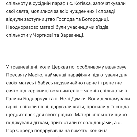
спільноту в сусідній парафії с. Котівка, започаткували
свої свята, молилися за всіх нужденних і справді
відчули заступництво Господа та Богородиці.
Неодноразово матері були учасницями з’їздів
спільноти у Чорткові та Зарваниці.
У травневі дні, коли Церква по-особливому вшановує
Пресвяту Марію, найменші парафіяни підготували для
своїх матусь і бабусь надзвичайно гарне і трепетне
свято під керівництвом вчителів – членів спільноти: п.
Галини Боднарчук та п. Нелі Думки. Вони декламували
вірші, співали пісні, дарували квіти, просили у Господа
щедрих ласк для своїх рідних. Матері спільноти щиро
подякували діткам, пригостили їх солодощами, а о.
Ігор Середа подарував їм на пам’ять іконки із