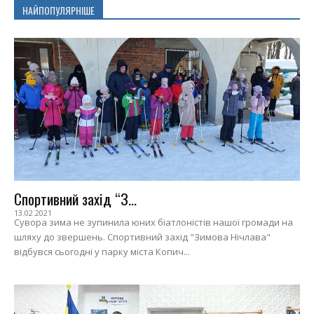
НАЙПОПУЛЯРНІШЕ
Спортивний захід “З...
13.02.2021
Сувора зима не зупинила юних біатлоністів нашої громади на
шляху до звершень. Спортивний захід "Зимова Нічлава"
відбувся сьогодні у парку міста Копич...