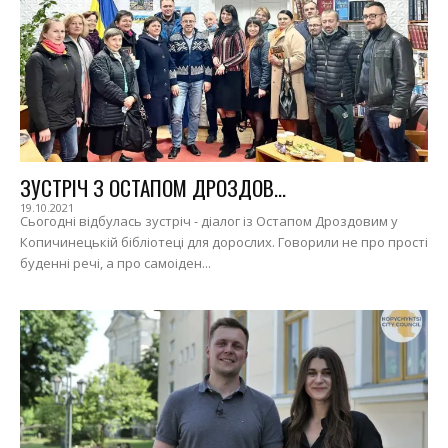
ЗУСТРІЧ З ОСТАПОМ ДРОЗДОВ...
19.10.2021
Сьогодні відбулась зустріч - діалог із Остапом Дроздовим у
Копичинецькій бібліотеці для дорослих. Говорили не про прості
буденні речі, а про самоіден...