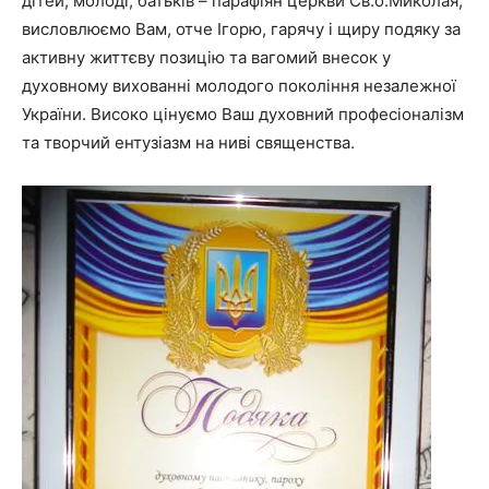
дітей, молоді, батьків – парафіян церкви Св.о.Миколая,
висловлюємо Вам, отче Ігорю, гарячу і щиру подяку за
активну життєву позицію та вагомий внесок у
духовному вихованні молодого покоління незалежної
України. Високо цінуємо Ваш духовний професіоналізм
та творчий ентузіазм на ниві священства.