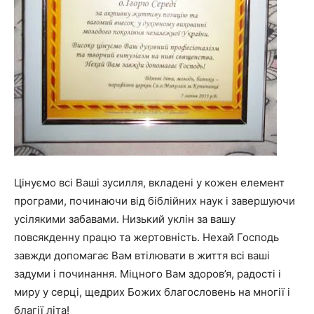
Цінуємо всі Ваші зусилля, вкладені у кожен елемент
програми, починаючи від біблійних наук і завершуючи
усілякими забавами. Низький уклін за вашу
повсякденну працю та жертовність. Нехай Господь
завжди допомагає Вам втілювати в життя всі ваші
задуми і починання. Міцного Вам здоров’я, радості і
миру у серці, щедрих Божих благословень на многії і
благії літа!