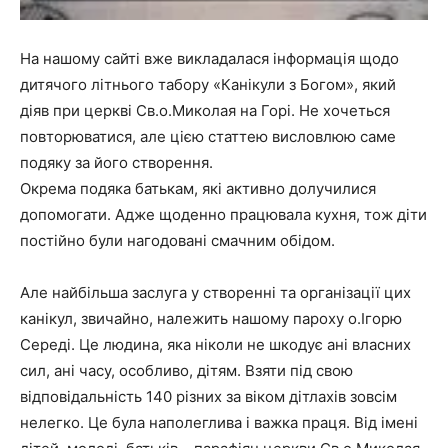
На нашому сайті вже викладалася інформація щодо
дитячого літнього табору «Канікули з Богом», який
діяв при церкві Св.о.Миколая на Горі. Не хочеться
повторюватися, але цією статтею висловлюю саме
подяку за його створення.
Окрема подяка батькам, які активно долучилися
допомогати. Адже щоденно працювала кухня, тож діти
постійно були нагодовані смачним обідом.
Але найбільша заслуга у створенні та організації цих
канікул, звичайно, належить нашому пароху о.Ігорю
Середі. Це людина, яка ніколи не шкодує ані власних
сил, ані часу, особливо, дітям. Взяти під свою
відповідальність 140 різних за віком дітлахів зовсім
нелегко. Це була наполеглива і важка праця. Від імені