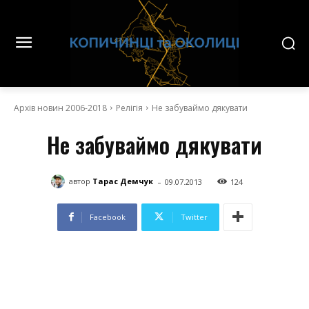
Архів новин 2006-2018
Релігія
Не забуваймо дякувати
Не забуваймо дякувати
-
автор
Тарас Демчук
09.07.2013
124
Facebook
Twitter