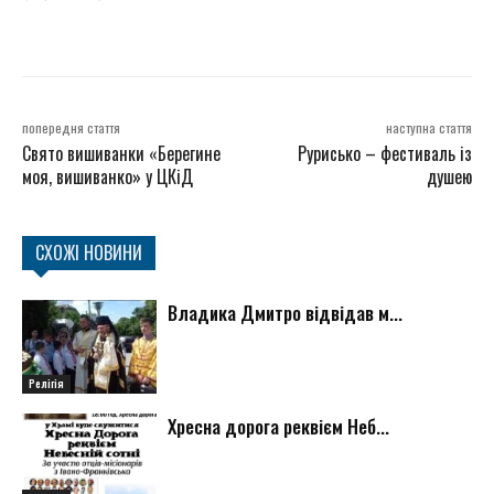
попередня стаття
наступна стаття
Свято вишиванки «Берегине
Рурисько – фестиваль із
моя, вишиванко» у ЦКіД
душею
СХОЖІ НОВИНИ
Владика Дмитро відвідав м...
Релігія
Хресна дорога реквієм Неб...