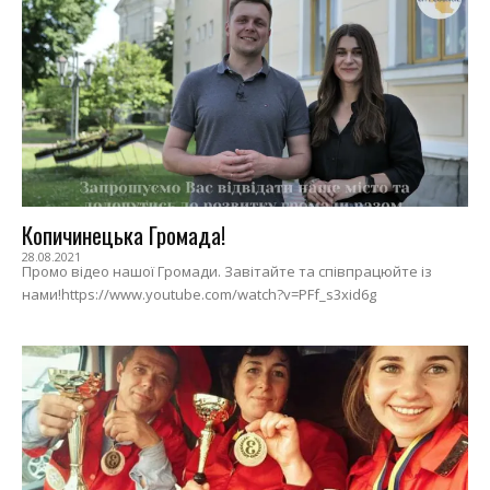
Копичинецька Громада!
28.08.2021
Промо відео нашої Громади. Завітайте та співпрацюйте із
нами!https://www.youtube.com/watch?v=PFf_s3xid6g