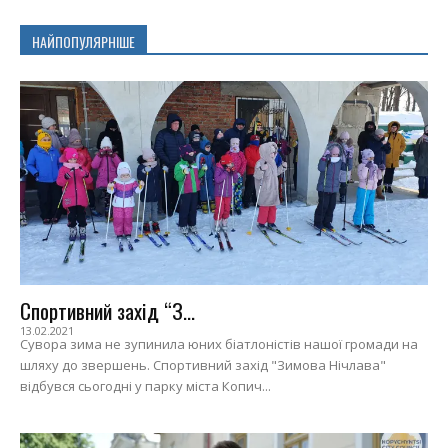
НАЙПОПУЛЯРНІШЕ
Спортивний захід “З...
13.02.2021
Сувора зима не зупинила юних біатлоністів нашої громади на
шляху до звершень. Спортивний захід "Зимова Нічлава"
відбувся сьогодні у парку міста Копич...