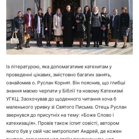
Із літературою, яка допомагатиме катехитам у
проведенні цікавих, змістовно багатих занять,
ознайомив о. Руслан Корнят. Він пояснив, що глибші
знання маємо черпати у Біблії та новому Катехизмі
УГКЦ. Заохочував до щоденного читання хоча б
маленького уривку зі Святого Письма. Отець Руслан
звернувся до присутніх на тему: «Боже Слово і
катехизація». Провів також іспит совісті, автором
якого був у свій час митрополит Андрей, де кожен