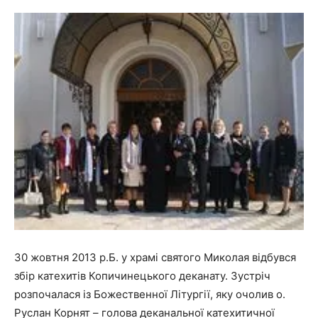
30 жовтня 2013 р.Б. у храмі святого Миколая відбувся
збір катехитів Копичинецького деканату. Зустріч
розпочалася із Божественної Літургії, яку очолив о.
Руслан Корнят – голова деканальної катехитичної