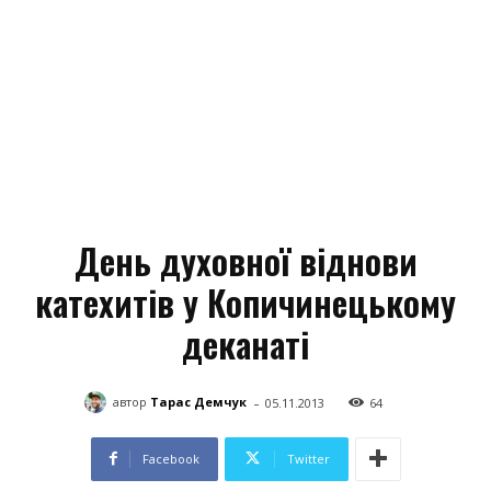
День духовної віднови
катехитів у Копичинецькому
деканаті
-
автор
Тарас Демчук
05.11.2013
64
Facebook
Twitter