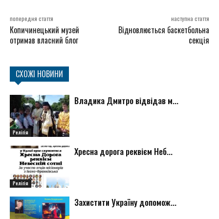
попередня стаття
наступна стаття
Копичинецький музей
Відновлюється баскетбольна
отримав власний блог
секція
СХОЖІ НОВИНИ
Владика Дмитро відвідав м...
Релігія
Хресна дорога реквієм Неб...
Релігія
Захистити Україну допомож...