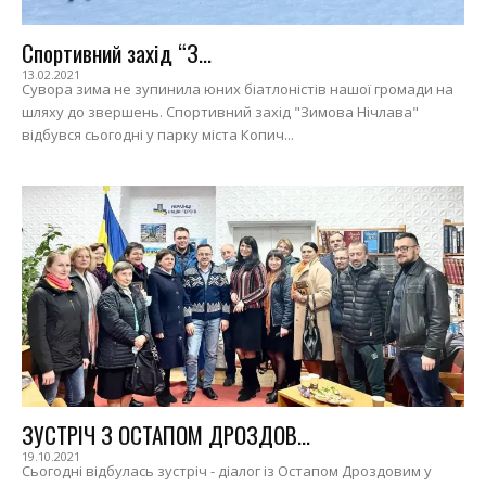
Спортивний захід “З...
13.02.2021
Сувора зима не зупинила юних біатлоністів нашої громади на
шляху до звершень. Спортивний захід "Зимова Нічлава"
відбувся сьогодні у парку міста Копич...
ЗУСТРІЧ З ОСТАПОМ ДРОЗДОВ...
19.10.2021
Сьогодні відбулась зустріч - діалог із Остапом Дроздовим у