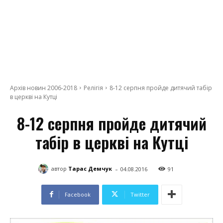
Архів новин 2006-2018
Релігія
8-12 серпня пройде дитячий табір
в церкві на Кутці
8-12 серпня пройде дитячий
табір в церкві на Кутці
-
автор
Тарас Демчук
04.08.2016
91
Facebook
Twitter