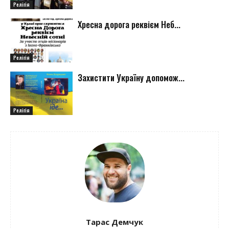
Релігія
Хресна дорога реквієм Неб...
Релігія
Захистити Україну допомож...
Релігія
Тарас Демчук