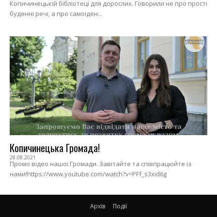
Копичинецькій бібліотеці для дорослих. Говорили не про прості
буденні речі, а про самоіден...
Копичинецька Громада!
28.08.2021
Промо відео нашої Громади. Завітайте та співпрацюйте із
нами!https://www.youtube.com/watch?v=PFf_s3xid6g
Архів
Події