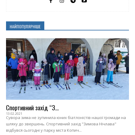
НАЙПОПУЛЯРНІШЕ
Спортивний захід “З...
13.02.2021
Сувора зима не зупинила юних біатлоністів нашої громади на
шляху до звершень. Спортивний захід "Зимова Нічлава"
відбувся сьогодні у парку міста Копич...