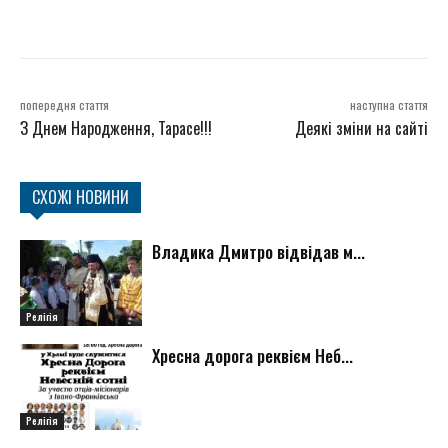
попередня стаття
наступна стаття
З Днем Народження, Тарасе!!!
Деякі зміни на сайті
СХОЖІ НОВИНИ
Владика Дмитро відвідав м...
Релігія
Хресна дорога реквієм Неб...
Релігія