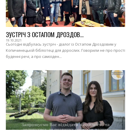
ЗУСТРІЧ З ОСТАПОМ ДРОЗДОВ...
19.10.2021
Сьогодні відбулась зустріч - діалог із Остапом Дроздовим у
Копичинецькій бібліотеці для дорослих. Говорили не про прості
буденні речі, а про самоіден...