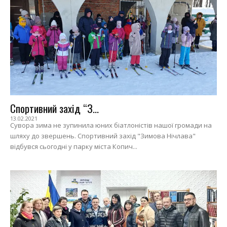
Спортивний захід “З...
13.02.2021
Сувора зима не зупинила юних біатлоністів нашої громади на
шляху до звершень. Спортивний захід "Зимова Нічлава"
відбувся сьогодні у парку міста Копич...