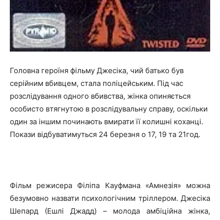
Головна героїня фільму Джесіка, чий батько був
серійним вбивцем, стала поліцейським. Під час
розслідування одного вбивства, жінка опиняється
особисто втягнутою в розслідувальну справу, оскільки
один за іншим починають вмирати її колишні коханці.
Покази відбуватимуться 24 березня о 17, 19 та 21год.
Фільм режисера Філіпа Кауфмана «Амнезія» можна
безумовно назвати психологічним тріллером. Джесіка
Шепард (Ешлі Джадд) – молода амбіційна жінка,