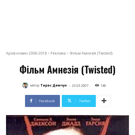
Архів новин 2006-2018
Реклама
Фільм Амнезія (Twisted)
Фільм Амнезія (Twisted)
-
автор
Тарас Демчук
23.03.2007
140
Facebook
Twitter