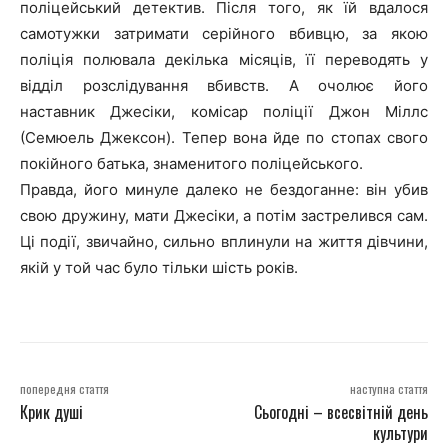
поліцейський детектив. Після того, як їй вдалося
самотужки затримати серійного вбивцю, за якою
поліція полювала декілька місяців, її переводять у
відділ розслідування вбивств. А очолює його
наставник Джесіки, комісар поліції Джон Міллс
(Семюель Джексон). Тепер вона йде по стопах свого
покійного батька, знаменитого поліцейського.
Правда, його минуле далеко не бездоганне: він убив
свою дружину, мати Джесіки, а потім застрелився сам.
Ці події, звичайно, сильно вплинули на життя дівчини,
якій у той час було тільки шість років.
попередня стаття
наступна стаття
Крик душі
Сьогодні – всесвітній день
культури