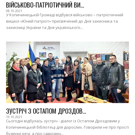
ВІЙСЬКОВО-ПАТРІОТИЧНИЙ ВИ...
08.10.2021
У Копичинецькій Громаді відбувся військово – патріотичний
вишкіл «Юний патріот» присвячений до Дня захисника та
захисниці України та Дня українського...
ЗУСТРІЧ З ОСТАПОМ ДРОЗДОВ...
19.10.2021
Сьогодні відбулась зустріч - діалог із Остапом Дроздовим у
Копичинецькій бібліотеці для дорослих. Говорили не про прості
буденні речі, а про самоіден...