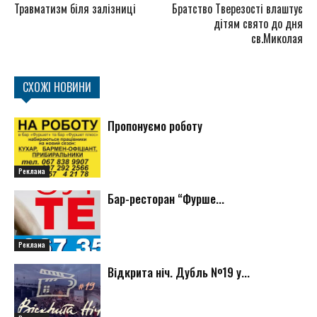
Травматизм біля залізниці
Братство Тверезості влаштує
дітям свято до дня
св.Миколая
СХОЖІ НОВИНИ
Пропонуємо роботу
Реклама
Бар-ресторан “Фурше...
Реклама
Відкрита ніч. Дубль №19 у...