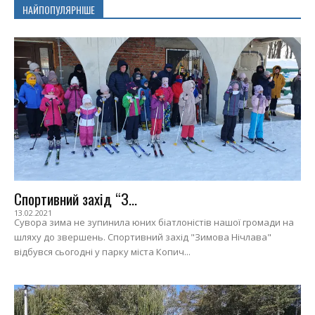
НАЙПОПУЛЯРНІШЕ
Спортивний захід “З...
13.02.2021
Сувора зима не зупинила юних біатлоністів нашої громади на
шляху до звершень. Спортивний захід "Зимова Нічлава"
відбувся сьогодні у парку міста Копич...