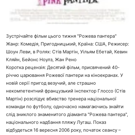
Зустрічайте фільм цього тижня "Рожева пантера"
Жанр: Комедія, Пригодницький, Країна: США, Режисер:
Шоун Леви, в Ролях: Стів Мартін, Уільям Ебетай, Кевин
Кляйн, Бейонс Ноулз, Жан Рено
Коротка рецензія: Десятий фільм, присвячений 40-
річчю царювання Рожевої пантери на кіноекранах. У
новій серії пригод везучий, але страшно
некомпетентний французький інспектор Глоссо (Стів
Мартін) розслідує вбивство тренера національної
команди по футболу, одночасно намагаючись знайти
слід зниклого знаменитого діаманта "Рожева пантера",
національного надбання пляжу Лугаш. Показ
відбудеться 16 вересня 2006 року, початок сеансу –