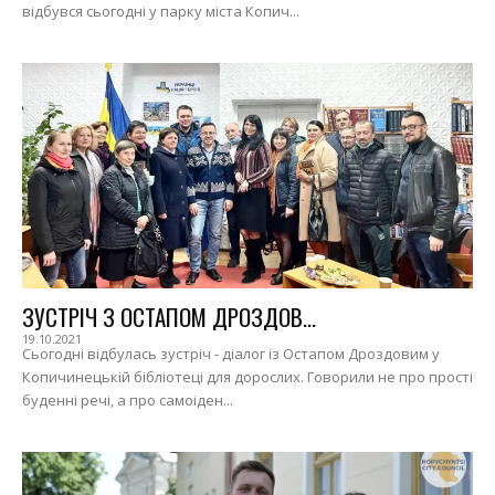
відбувся сьогодні у парку міста Копич...
ЗУСТРІЧ З ОСТАПОМ ДРОЗДОВ...
19.10.2021
Сьогодні відбулась зустріч - діалог із Остапом Дроздовим у
Копичинецькій бібліотеці для дорослих. Говорили не про прості
буденні речі, а про самоіден...