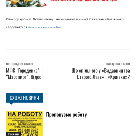
Спонсор допису: Любиш цікаву і неформатну музику? Отже вам обов’язково
сподобається
бесплатная музыка online
попередня стаття
наступна стаття
МФК “Городенка” –
Що спільного у «Видавництва
“Марспирт”. Відео
Старого Лева» і «Криївки»?
СХОЖІ НОВИНИ
Пропонуємо роботу
Реклама