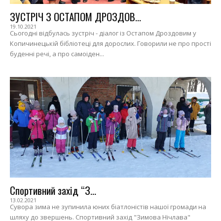
ЗУСТРІЧ З ОСТАПОМ ДРОЗДОВ...
19.10.2021
Сьогодні відбулась зустріч - діалог із Остапом Дроздовим у
Копичинецькій бібліотеці для дорослих. Говорили не про прості
буденні речі, а про самоіден...
Спортивний захід “З...
13.02.2021
Сувора зима не зупинила юних біатлоністів нашої громади на
шляху до звершень. Спортивний захід "Зимова Нічлава"