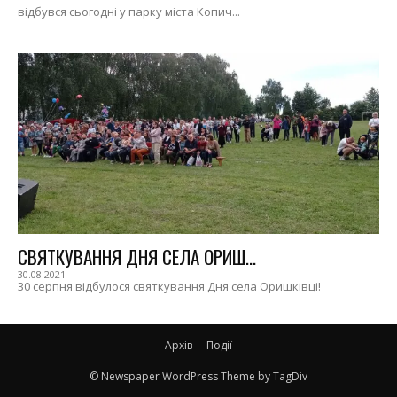
відбувся сьогодні у парку міста Копич...
СВЯТКУВАННЯ ДНЯ СЕЛА ОРИШ...
30.08.2021
30 серпня відбулося святкування Дня села Оришківці!
Архів
Події
© Newspaper WordPress Theme by TagDiv