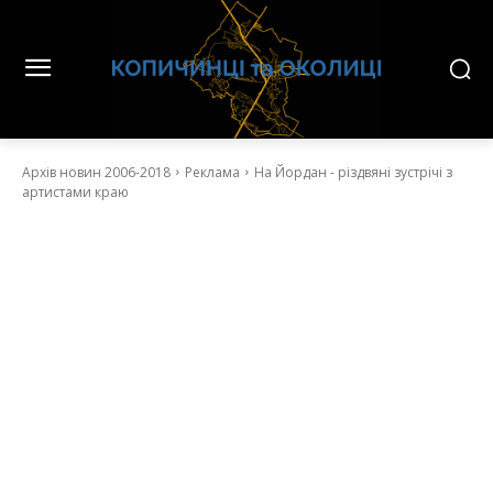
Архів новин 2006-2018
Реклама
На Йордан - різдвяні зустрічі з
артистами краю