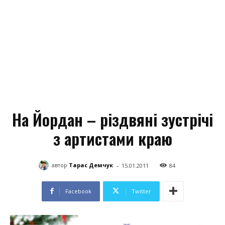
На Йордан – різдвяні зустрічі
з артистами краю
-
автор
Тарас Демчук
15.01.2011
84
Facebook
Twitter