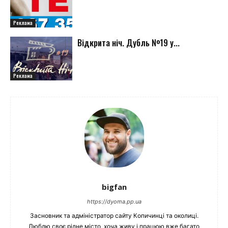
Реклама
Відкрита ніч. Дубль №19 у...
Реклама
bigfan
https://dyoma.pp.ua
Засновник та адміністратор сайту Копичинці та околиці.
Люблю своє рідне місто, хоча живу і працюю вже багато