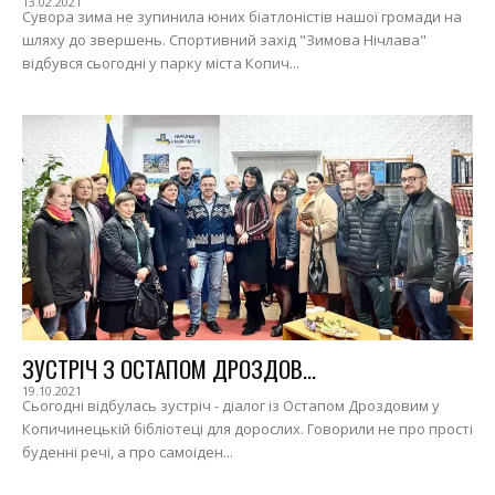
13.02.2021
Сувора зима не зупинила юних біатлоністів нашої громади на
шляху до звершень. Спортивний захід "Зимова Нічлава"
відбувся сьогодні у парку міста Копич...
ЗУСТРІЧ З ОСТАПОМ ДРОЗДОВ...
19.10.2021
Сьогодні відбулась зустріч - діалог із Остапом Дроздовим у
Копичинецькій бібліотеці для дорослих. Говорили не про прості
буденні речі, а про самоіден...