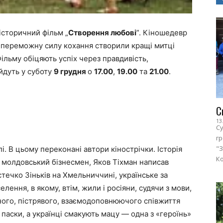
історичний фільм „
Створення любові
”. Кіношедевр
епереможну силу кохання створили кращі митці
Фільму обіцяють успіх через правдивість,
ойдуть у суботу
9 грудня
о
17.00
,
19.00
та
21.00
.
С
13
Су
г
"З
. В цьому переконані автори кінострічки. Історія
Ко
 молдовський бізнесмен, Яков Тіхман написав
течко Зіньків на Хмельниччині, українське за
лення, в якому, втім, жили і росіяни, судячи з мови,
ирного, пістрявого, взаємодоповнюючого співжиття
кі паски, а українці смакують мацу — одна з «героїнь»