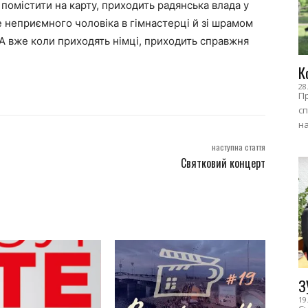
 помістити на карту, приходить радянська влада у
е неприємного чоловіка в гімнастерці й зі шрамом
. А вже коли приходять німці, приходить справжня
К
28
Пр
сп
на
наступна стаття
Святковий концерт
З
19