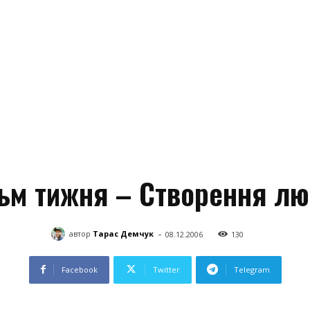
ьм тижня – Створення лю
-
автор
Тарас Демчук
08.12.2006
130
Facebook
Twitter
Telegram