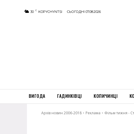
C
30
KOPYCHYNTSI
СЬОГОДНІ 07.08.2026
ВИГОДА
ГАДИНКІВЦІ
КОПИЧИНЦІ
К
Архів новин 2006-2018
Реклама
Фільм тижня - С