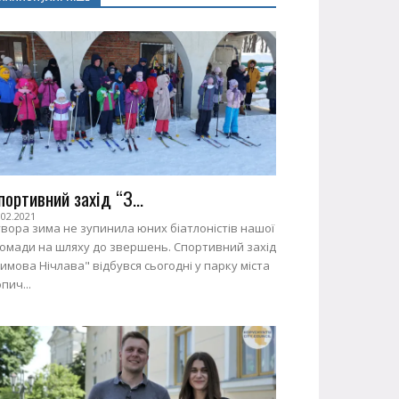
портивний захід “З...
.02.2021
вора зима не зупинила юних біатлоністів нашої
ромади на шляху до звершень. Спортивний захід
имова Нічлава" відбувся сьогодні у парку міста
пич...