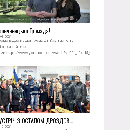
опичинецька Громада!
.08.2021
омо відео нашої Громади. Завітайте та
івпрацюйте із
ми!https://www.youtube.com/watch?v=PFf_s3xid6g
УСТРІЧ З ОСТАПОМ ДРОЗДОВ...
.10.2021