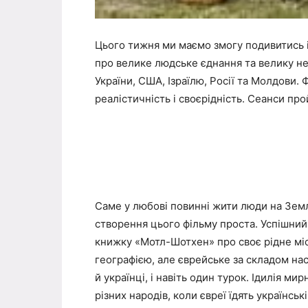
Цього тижня ми маємо змогу подивитись 
про велике людське єднання та велику н
України, США, Ізраїлю, Росії та Молдови. 
реалістичність і своєрідність. Сеанси пр
Саме у любові повинні жити люди на Землі
створення цього фільму проста. Успішний
книжку «Мотл-Шотхен» про своє рідне мiс
географією, але єврейське за складом насе
й українці, і навіть один турок. Ідилія м
різних народів, коли євреї їдять українсь