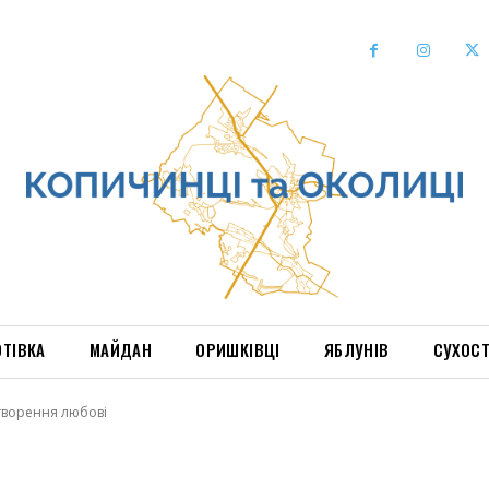
ОТІВКА
МАЙДАН
ОРИШКІВЦІ
ЯБЛУНІВ
СУХОС
творення любові