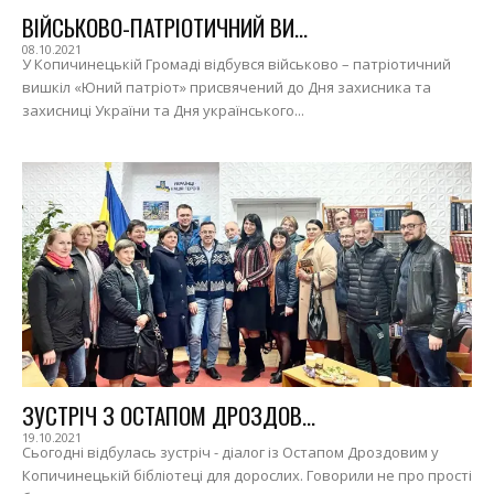
ВІЙСЬКОВО-ПАТРІОТИЧНИЙ ВИ...
08.10.2021
У Копичинецькій Громаді відбувся військово – патріотичний
вишкіл «Юний патріот» присвячений до Дня захисника та
захисниці України та Дня українського...
ЗУСТРІЧ З ОСТАПОМ ДРОЗДОВ...
19.10.2021
Сьогодні відбулась зустріч - діалог із Остапом Дроздовим у
Копичинецькій бібліотеці для дорослих. Говорили не про прості