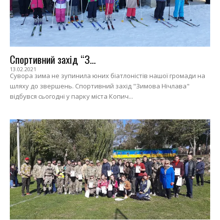
Спортивний захід “З...
13.02.2021
Сувора зима не зупинила юних біатлоністів нашої громади на
шляху до звершень. Спортивний захід "Зимова Нічлава"
відбувся сьогодні у парку міста Копич...