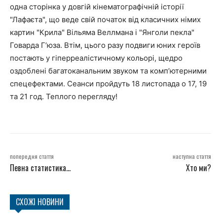
одна сторінка у довгій кінематографічній історії
"Лафаєта", що веде свій початок від класичних німих
картин "Крила" Вільяма Веллмана і "Янголи пекла"
Говарда Г’юза. Втім, цього разу подвиги юних героїв
постають у гіперреалістичному кольорі, щедро
оздоблені багатоканальним звуком та комп’ютерними
спецефектами. Сеанси пройдуть 18 листопада о 17, 19
та 21 год. Теплого перегляду!
попередня стаття
наступна стаття
Певна статистика…
Хто ми?
СХОЖІ НОВИНИ