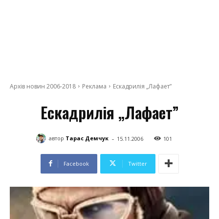
Архів новин 2006-2018
Реклама
Ескадрилія „Лафает”
Ескадрилія „Лафает”
-
автор
Тарас Демчук
15.11.2006
101
Facebook
Twitter