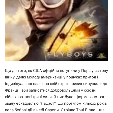
Ще до того, як США офіційно вступили у Першу світову
війну, деякі молоді американці у пошуках пригод і
індивідуальної слави на свій страх і ризик вирушили до
Франції, аби записатися добровольцями у союзні
військово-повітряні сили. З них було сформовано так
звану ескадрилью "Лафаєт", що протягом кількох років
вела бойові дії в небі Європи. Стрічка Тоні Білла – ще