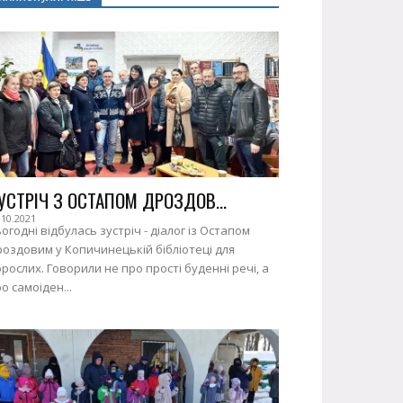
УСТРІЧ З ОСТАПОМ ДРОЗДОВ...
.10.2021
огодні відбулась зустріч - діалог із Остапом
оздовим у Копичинецькій бібліотеці для
рослих. Говорили не про прості буденні речі, а
о самоіден...