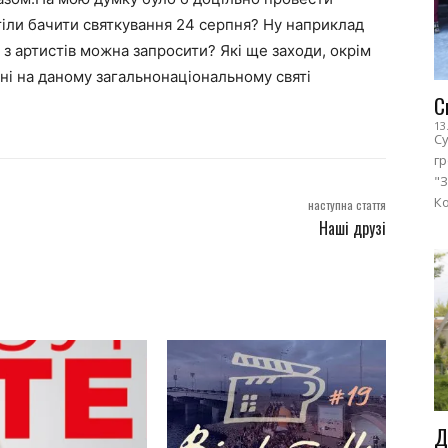
тіли бачити святкування 24 серпня? Ну наприклад
з артистів можна запросити? Які ще заходи, окрім
і на даному загальнонаціональному святі
С
13
Су
г
"З
Ко
наступна стаття
Наші друзі
Д