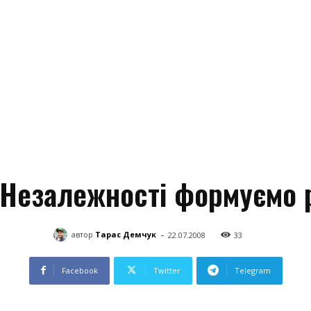
Незалежності формуємо 
-
автор
Тарас Демчук
22.07.2008
33
Facebook
Twitter
Telegram