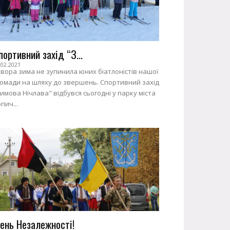
портивний захід “З...
.02.2021
вора зима не зупинила юних біатлоністів нашої
ромади на шляху до звершень. Спортивний захід
имова Нічлава" відбувся сьогодні у парку міста
пич...
ень Незалежності!