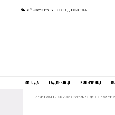
C
30
KOPYCHYNTSI
СЬОГОДНІ 06.08.2026
ВИГОДА
ГАДИНКІВЦІ
КОПИЧИНЦІ
К
Архів новин 2006-2018
Реклама
День Незалежно