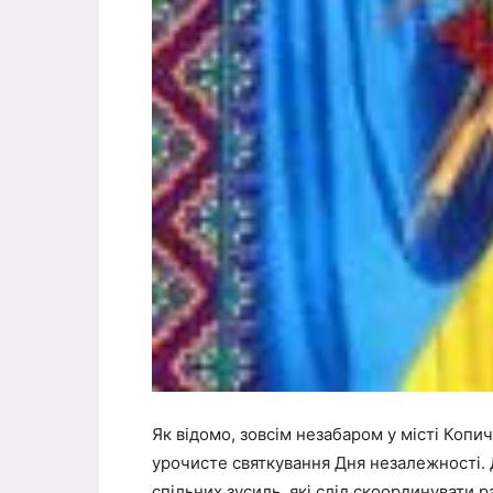
Як відомо, зовсім незабаром у місті Копичи
урочисте святкування Дня незалежності. 
спільних зусиль, які слід скоординувати 