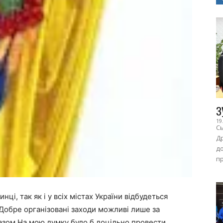
З
19
Сь
Др
до
пр
нці, так як і у всіх містах України відбудеться
Добре організовані заходи можливі лише за
разом.На мою думку було б доцільно провести