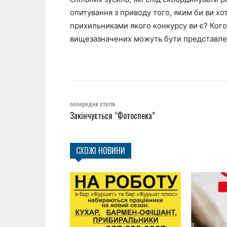
опитування з приводу того, яким би ви хо
прихильниками якого конкурсу ви є? Кого 
вищезазначених можуть бути представлен
попередня стаття
Закінчується “Фотоспека”
СХОЖІ НОВИНИ