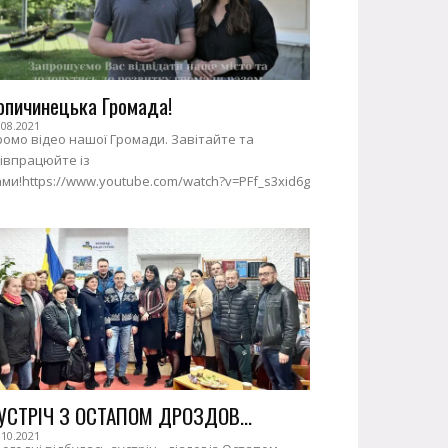
опичинецька Громада!
.08.2021
омо відео нашої Громади. Завітайте та
івпрацюйте із
ми!https://www.youtube.com/watch?v=PFf_s3xid6g
УСТРІЧ З ОСТАПОМ ДРОЗДОВ...
.10.2021