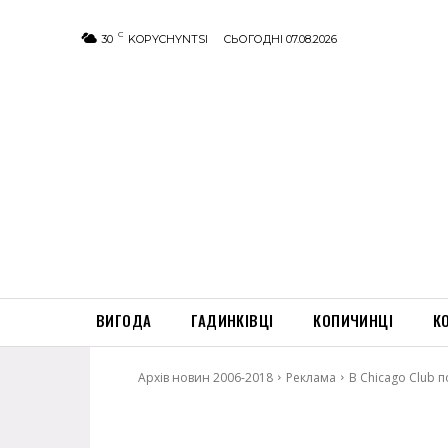
C
30
KOPYCHYNTSI
СЬОГОДНІ 07.08.2026
ВИГОДА
ГАДИНКІВЦІ
КОПИЧИНЦІ
К
Архів новин 2006-2018
Реклама
В Chicago Club 