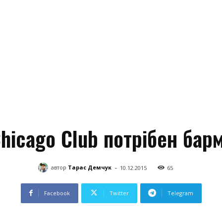
hicago Club потрібен бар
-
автор
Тарас Демчук
10.12.2015
65
Facebook
Twitter
Telegram