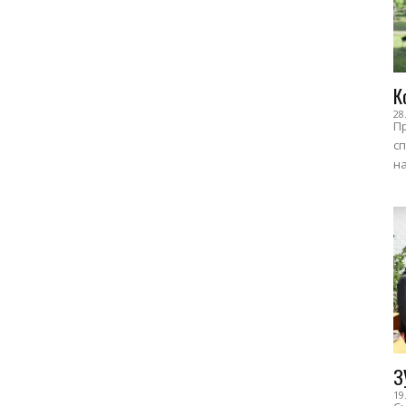
К
28
Пр
сп
на
З
19