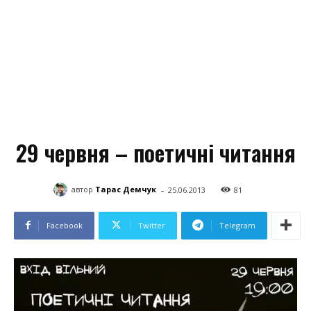
29 червня – поетичні читання
-
автор
Тарас Демчук
25.06.2013
81
Facebook
Twitter
Telegram