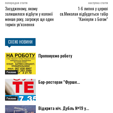
попередня стаття
наступна стаття
Засудженому, якому
1-6 липня у церкві
залишилося відбути у колонії
св.Миколая відбудеться табір
менше року, загрожує ще один
“Канікули з Богом”
термін ув’язнення
СХОЖІ НОВИНИ
Пропонуємо роботу
Реклама
Бар-ресторан “Фурше...
Реклама
Відкрита ніч. Дубль №19 у...