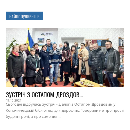
НАЙПОПУЛЯРНІШЕ
ЗУСТРІЧ З ОСТАПОМ ДРОЗДОВ...
19.10.2021
Сьогодні відбулась зустріч - діалог із Остапом Дроздовим у
Копичинецькій бібліотеці для дорослих. Говорили не про прості
буденні речі, а про самоіден...